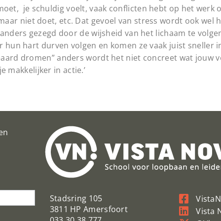
oet, je schuldig voelt, vaak conflicten hebt op het werk of 
l maar niet doet, etc. Dat gevoel van stress wordt ook wel h
 anders gezegd door de wijsheid van het lichaam te volg
r hun hart durven volgen en komen ze vaak juist sneller 
eaard dromen” anders wordt het niet concreet wat jouw v
e makkelijker in actie.’
en
Stadsring 105
Vista
3811 HP Amersfoort
Vista 
033 30 38 777