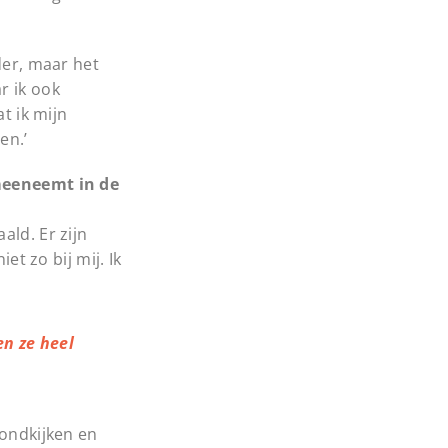
der, maar het
r ik ook
t ik mijn
ten.’
 meeneemt in de
ald. Er zijn
et zo bij mij. Ik
en ze heel
rondkijken en