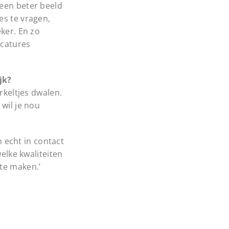
 een beter beeld
es te vragen,
ker. En zo
acatures
jk?
rkeltjes dwalen.
wil je nou
 echt in contact
lke kwaliteiten
te maken.’