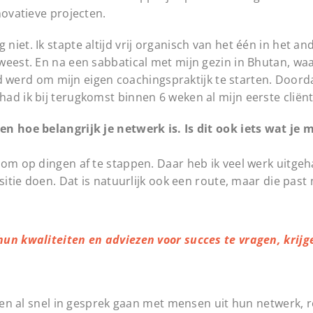
novatieve projecten.
iet. Ik stapte altijd vrij organisch van het één in het an
weest. En na een sabbatical met mijn gezin in Bhutan, waa
ijd werd om mijn eigen coachingspraktijk te starten. Doorda
ad ik bij terugkomst binnen 6 weken al mijn eerste cliën
en hoe belangrijk je netwerk is. Is dit ook iets wat je
om op dingen af te stappen. Daar heb ik veel werk uitgeha
itie doen. Dat is natuurlijk ook een route, maar die past ni
hun kwaliteiten en adviezen voor succes te vragen, krijg
 hen al snel in gesprek gaan met mensen uit hun netwerk, 