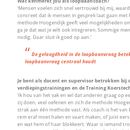
Wat kenmerkt jou als loopbaancoach?
‘Mensen voelen zich snel vertrouwd bij mij, waard
concreet dat ik mensen in gesprek laat gaan met
methode Hoogendijk geeft veel mogelijkheden om 
ga je dat wat je wilt ook integreren. Sommige m
nodig. Daar sluit ik goed op aan.’
De gelaagdheid in de loopbaanvraag betek
loopbaanvraag centraal houdt
Je bent als docent en supervisor betrokken bij
verdiepingstrainingen en de Training Koerstec
‘Ik hou van het vak en wil dat anderen graag op e
zij doen, veel oefenen en zich de methode Hoogend
strak aan één methode vast. Als coach is het van
rem eraf moet halen en vaart maken, of juist e
en wat hem of haar blokkeert. Waar is iemand tro