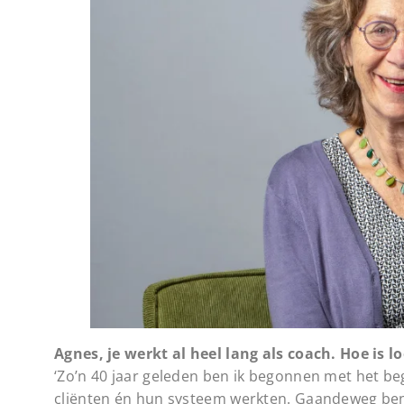
Agnes, je werkt al heel lang als coach. Hoe i
‘Zo’n 40 jaar geleden ben ik begonnen met het be
cliënten én hun systeem werkten. Gaandeweg ben