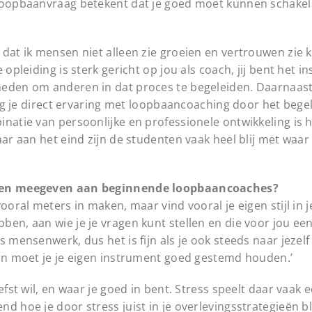
loopbaanvraag betekent dat je goed moet kunnen schakelen
dat ik mensen niet alleen zie groeien en vertrouwen zie k
opleiding is sterk gericht op jou als coach, jij bent het in
heden om anderen in dat proces te begeleiden. Daarnaast
rijg je direct ervaring met loopbaancoaching door het bege
natie van persoonlijke en professionele ontwikkeling is 
aar aan het eind zijn de studenten vaak heel blij met waar
illen meegeven aan beginnende loopbaancoaches?
ooral meters in maken, maar vind vooral je eigen stijl in 
en, aan wie je je vragen kunt stellen en die voor jou een 
mensenwerk, dus het is fijn als je ook steeds naar jezelf bl
dan moet je je eigen instrument goed gestemd houden.’
efst wil, en waar je goed in bent. Stress speelt daar vaak 
 hoe je door stress juist in je overlevingsstrategieën bli