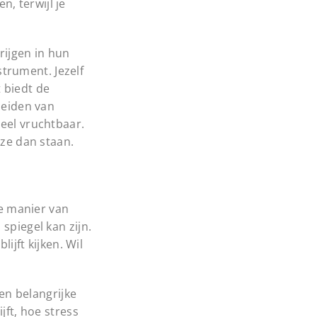
, terwijl je
rijgen in hun
strument. Jezelf
 biedt de
leiden van
heel vruchtbaar.
 ze dan staan.
je manier van
spiegel kan zijn.
ijft kijken. Wil
een belangrijke
jft, hoe stress