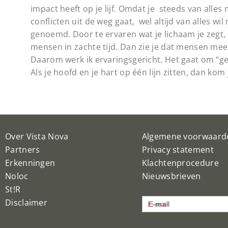
impact heeft op je lijf. Omdat je steeds van alles m
conflicten uit de weg gaat, wel altijd van alles wi
genoemd. Door te ervaren wat je lichaam je zegt,
mensen in zachte tijd. Dan zie je dat mensen mee
Daarom werk ik ervaringsgericht. Het gaat om “g
Als je hoofd en je hart op één lijn zitten, dan kom j
Over Vista Nova
Algemene voorwaard
Partners
Privacy statement
Erkenningen
Klachtenprocedure
Noloc
Nieuwsbrieven
St!R
Nieuwsbrief
Disclaimer
E-mail
inschrijven