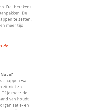
sch. Dat betekent
 aanpakken. De
appen te zetten,
en meer tijd
s de
a Nova?
hes snappen wat
 zit niet zo
 Of je meer de
emand van houdt
organisatie- en