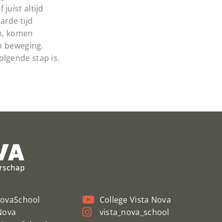
juist altijd
arde tijd
en, komen
in beweging.
olgende stap is.
NovaSchool
College Vista Nova
Nova
vista_nova_school