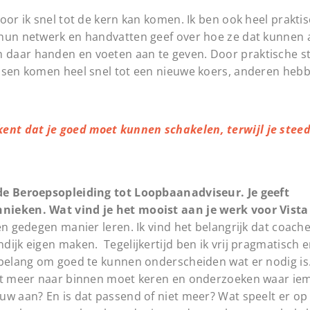
oor ik snel tot de kern kan komen. Ik ben ook heel prakti
 hun netwerk en handvatten geef over hoe ze dat kunnen
daar handen en voeten aan te geven. Door praktische st
ensen komen heel snel tot een nieuwe koers, anderen hebb
ent dat je goed moet kunnen schakelen, terwijl je steed
 de Beroepsopleiding tot Loopbaanadviseur. Je geeft
hnieken. Wat vind je het mooist aan je werk voor Vist
en gedegen manier leren. Ik vind het belangrijk dat coac
ijk eigen maken. Tegelijkertijd ben ik vrij pragmatisch en
 belang om goed te kunnen onderscheiden wat er nodig is.
erst meer naar binnen moet keren en onderzoeken waar i
uw aan? En is dat passend of niet meer? Wat speelt er op 