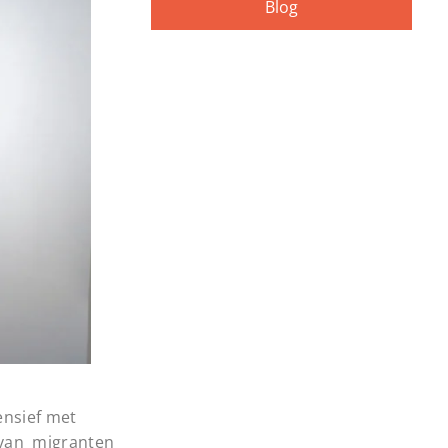
Blog
ensief met
 van migranten