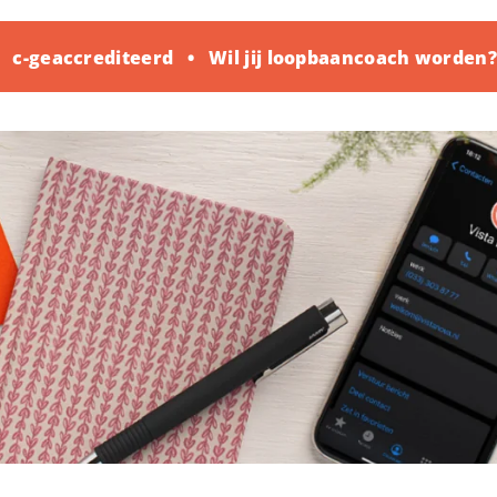
-geaccrediteerd
Wil jij loopbaancoach worden? 