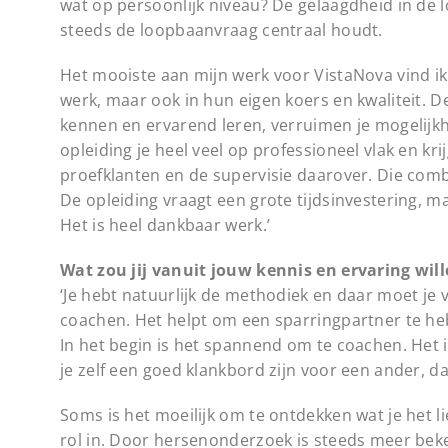
wat op persoonlijk niveau? De gelaagdheid in de 
steeds de loopbaanvraag centraal houdt.
Het mooiste aan mijn werk voor VistaNova vind ik 
werk, maar ook in hun eigen koers en kwaliteit. De 
kennen en ervarend leren, verruimen je mogelijk
opleiding je heel veel op professioneel vlak en k
proefklanten en de supervisie daarover. Die combi
De opleiding vraagt een grote tijdsinvestering, m
Het is heel dankbaar werk.’
Wat zou jij vanuit jouw kennis en ervaring w
‘Je hebt natuurlijk de methodiek en daar moet je v
coachen. Het helpt om een sparringpartner te hebb
In het begin is het spannend om te coachen. Het is 
je zelf een goed klankbord zijn voor een ander, 
Soms is het moeilijk om te ontdekken wat je het li
rol in. Door hersenonderzoek is steeds meer bekend