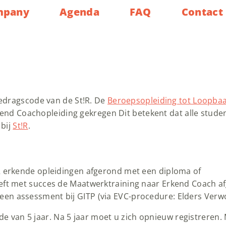
mpany
Agenda
FAQ
Contact
edragscode van de St!R. De
Beroepsopleiding tot Loopba
kend Coachopleiding gekregen Dit betekent dat alle student
 bij
St!R
.
iR erkende opleidingen afgerond met een diploma of
heeft met succes de Maatwerktraining naar Erkend Coach a
een assessment bij GITP (via EVC-procedure: Elders Ver
ode van 5 jaar. Na 5 jaar moet u zich opnieuw registreren.