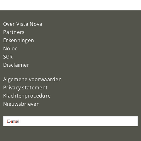
Over Vista Nova
Partners
Erkenningen
Noloc
St!R
Disclaimer
Algemene voorwaarden
Privacy statement
Klachtenprocedure
Nieuwsbrieven
Nieuwsbrief
E-mail
inschrijven