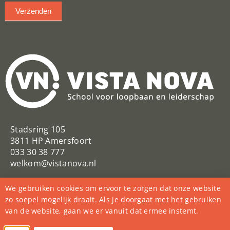
Verzenden
Stadsring 105
3811 HP Amersfoort
033 30 38 777
welkom@vistanova.nl
VistaNovaSchool
Vista Nova
We gebruiken cookies om ervoor te zorgen dat onze website
@VistaNovaSchool
zo soepel mogelijk draait. Als je doorgaat met het gebruiken
van de website, gaan we er vanuit dat ermee instemt.
College Vista Nova
vista_nova_school