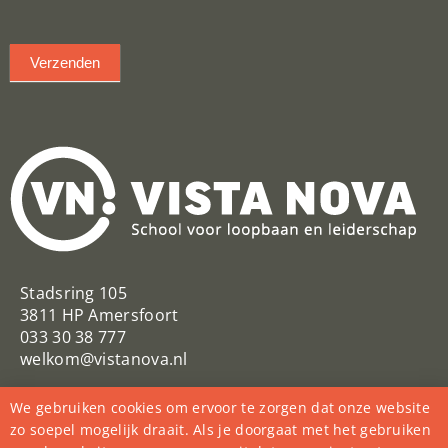
Verzenden
Stadsring 105
3811 HP Amersfoort
033 30 38 777
welkom@vistanova.nl
VistaNovaSchool
Vista Nova
We gebruiken cookies om ervoor te zorgen dat onze website
@VistaNovaSchool
zo soepel mogelijk draait. Als je doorgaat met het gebruiken