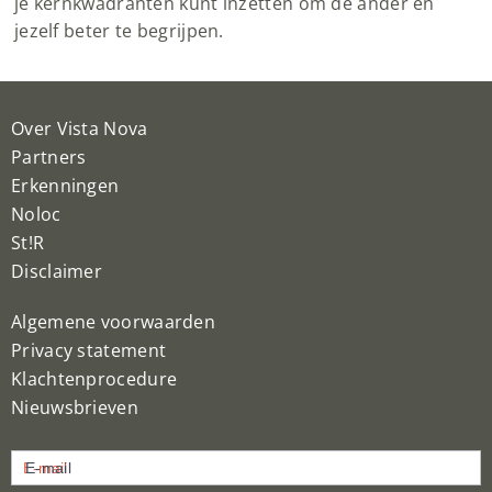
je kernkwadranten kunt inzetten om de ander en
jezelf beter te begrijpen.
Over Vista Nova
Partners
Erkenningen
Noloc
St!R
Disclaimer
Algemene voorwaarden
Privacy statement
Klachtenprocedure
Nieuwsbrieven
Nieuwsbrief
E-mail
inschrijven