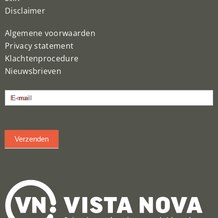
Disclaimer
Algemene voorwaarden
Privacy statement
Klachtenprocedure
Nieuwsbrieven
Nieuwsbrief
E-mail
inschrijven
Verzenden