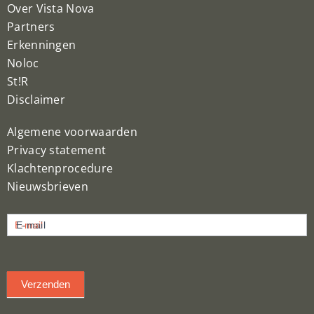
Over Vista Nova
Partners
Erkenningen
Noloc
St!R
Disclaimer
Algemene voorwaarden
Privacy statement
Klachtenprocedure
Nieuwsbrieven
Nieuwsbrief
E-mail
inschrijven
Verzenden