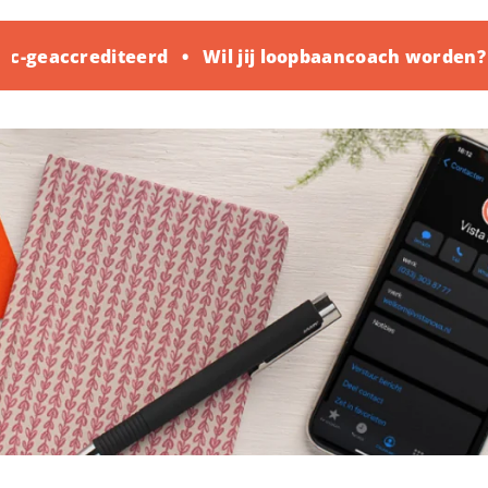
c-geaccrediteerd
Wil jij loopbaancoach worden?