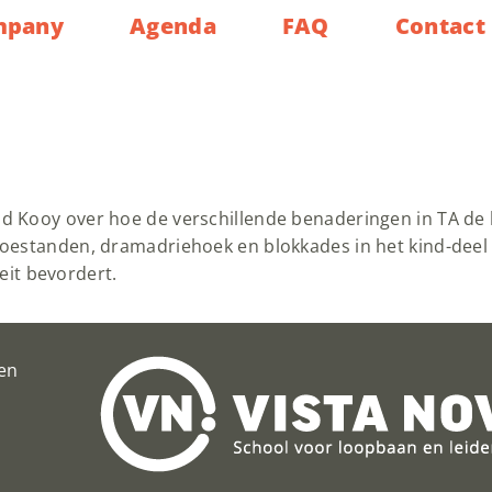
mpany
Agenda
FAQ
Contact
id Kooy over hoe de verschillende benaderingen in TA d
oestanden, dramadriehoek en blokkades in het kind-deel s
teit bevordert.
en