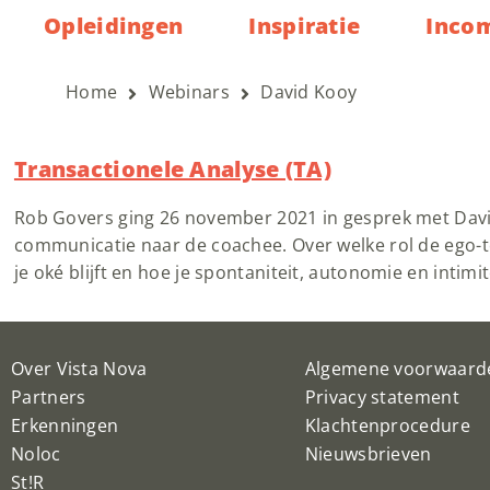
Opleidingen
Inspiratie
Inco
Home
Webinars
David Kooy
Transactionele Analyse (TA)
Rob Govers ging 26 november 2021 in gesprek met Dav
communicatie naar de coachee. Over welke rol de ego-t
je oké blijft en hoe je spontaniteit, autonomie en intimi
Over Vista Nova
Algemene voorwaard
Partners
Privacy statement
Erkenningen
Klachtenprocedure
Noloc
Nieuwsbrieven
St!R