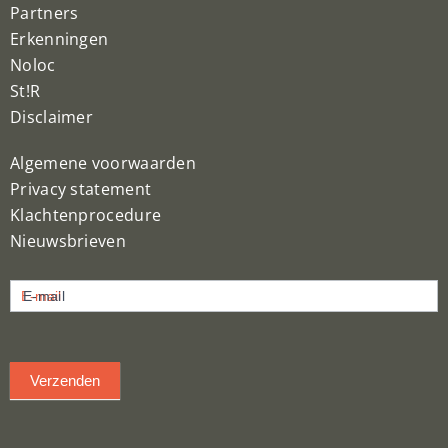
Partners
Erkenningen
Noloc
St!R
Disclaimer
Algemene voorwaarden
Privacy statement
Klachtenprocedure
Nieuwsbrieven
Nieuwsbrief
E-mail
inschrijven
Verzenden