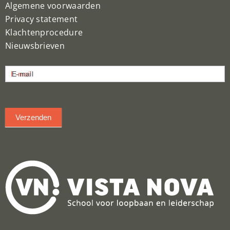
Algemene voorwaarden
Privacy statement
Klachtenprocedure
Nieuwsbrieven
Nieuwsbrief
E-mail
inschrijven
Verzenden