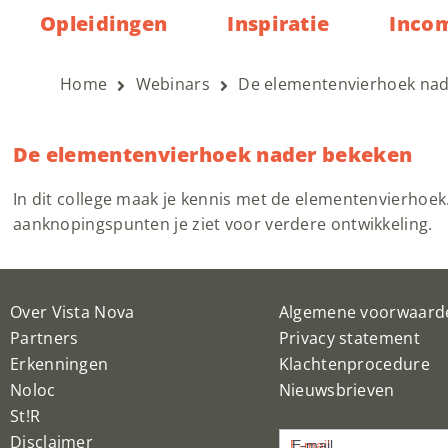
Opleidingen
Inspiratie
Inco
Home
Webinars
De elementenvierhoek na
De elementenvierhoek nader bekeken
In dit college maak je kennis met de elementenvierhoe
aanknopingspunten je ziet voor verdere ontwikkeling.
Over Vista Nova
Algemene voorwaard
Partners
Privacy statement
Erkenningen
Klachtenprocedure
Noloc
Nieuwsbrieven
St!R
Nieuwsbrief
Disclaimer
E-mail