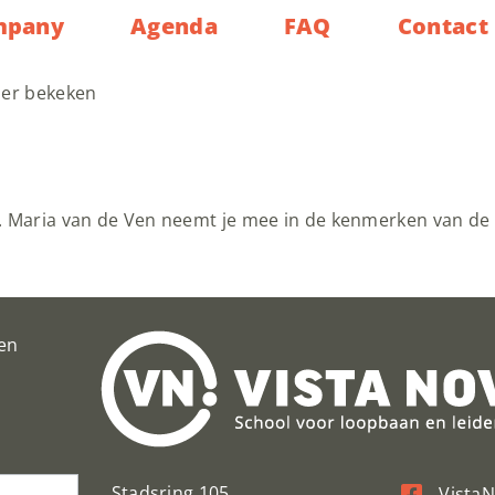
mpany
Agenda
FAQ
Contact
der bekeken
k. Maria van de Ven neemt je mee in de kenmerken van de 
en
Stadsring 105
Vista