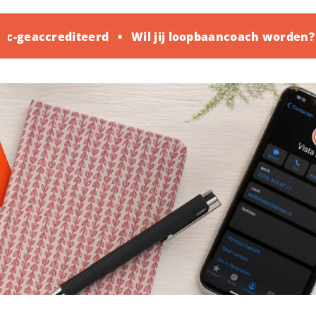
c-geaccrediteerd
Wil jij loopbaancoach worden?