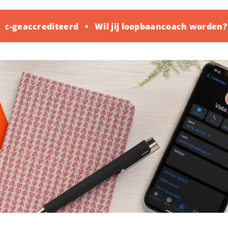
c-geaccrediteerd
Wil jij loopbaancoach worden?