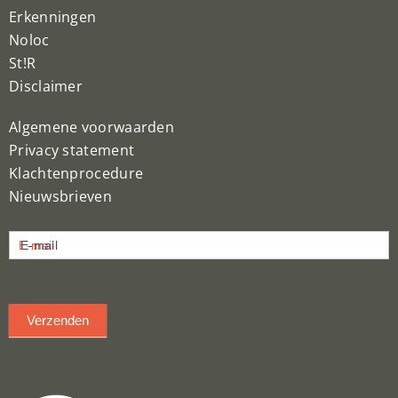
Erkenningen
Noloc
St!R
Disclaimer
Algemene voorwaarden
Privacy statement
Klachtenprocedure
Nieuwsbrieven
Nieuwsbrief
E-mail
inschrijven
Verzenden