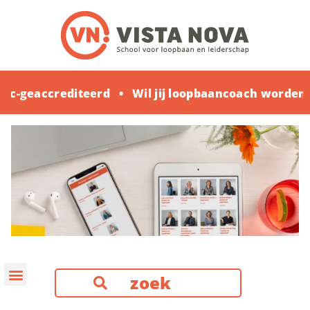
oc-geaccrediteerd
Wil jij loopbaancoach worden?