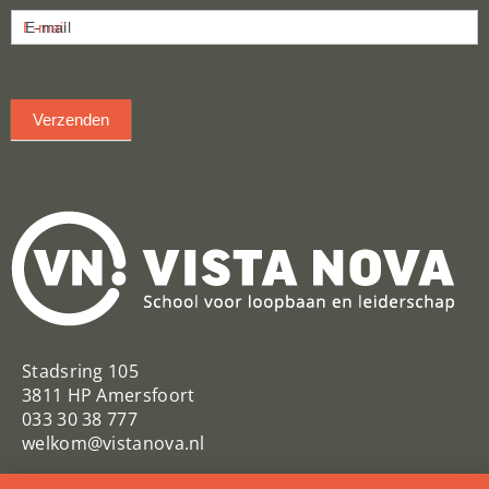
Nieuwsbrief
E-mail
inschrijven
Verzenden
Stadsring 105
3811 HP Amersfoort
033 30 38 777
welkom@vistanova.nl