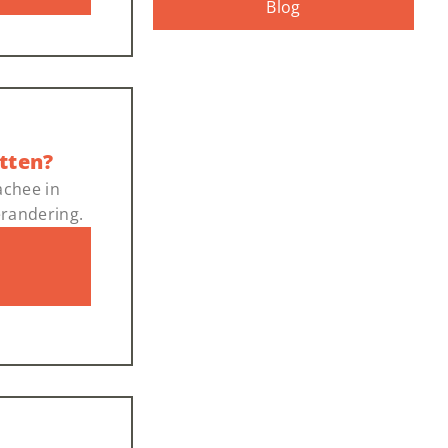
Blog
etten?
achee in
erandering.