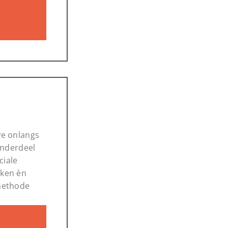
we onlangs
 onderdeel
ciale
kken èn
methode