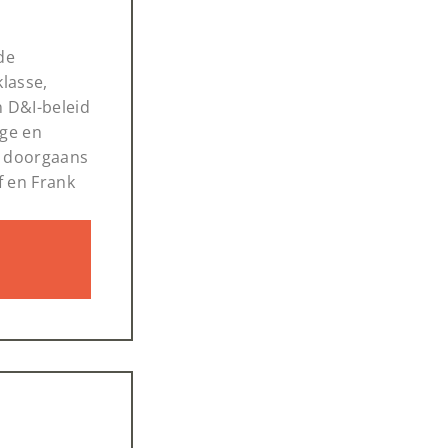
de
klasse,
an D&I-beleid
ige en
s doorgaans
f en Frank