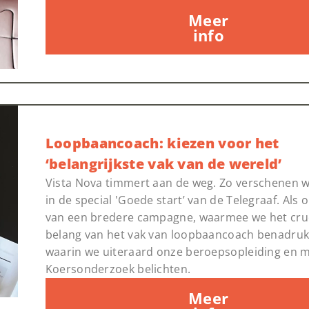
Meer
info
Loopbaancoach: kiezen voor het
‘belangrijkste vak van de wereld’
Vista Nova timmert aan de weg. Zo verschenen 
in de special 'Goede start’ van de Telegraaf. Als
van een bredere campagne, waarmee we het cru
belang van het vak van loopbaancoach benadru
waarin we uiteraard onze beroepsopleiding en 
Koersonderzoek belichten.
Meer