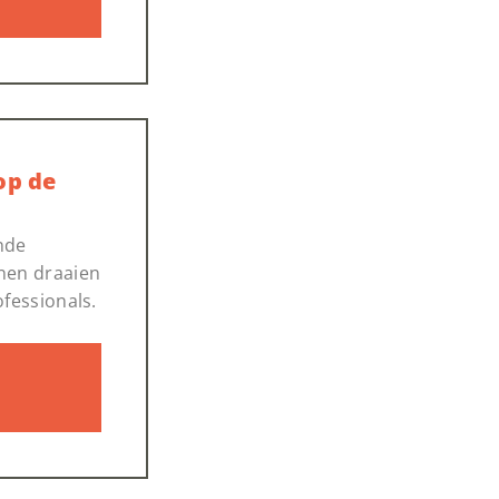
op de
nde
nnen draaien
ofessionals.