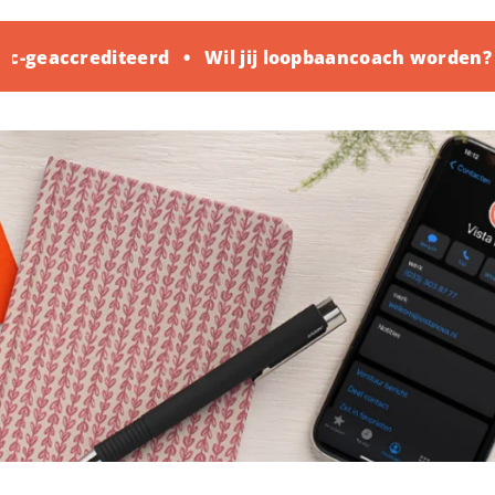
geaccrediteerd
Wil jij loopbaancoach worden? Ko