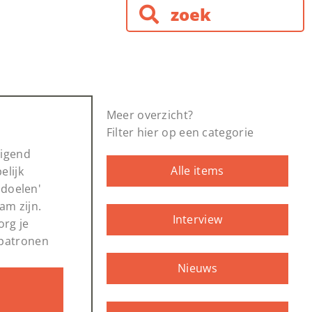
Meer overzicht?
Filter hier op een categorie
digend
Alle items
elijk
doelen'
am zijn.
Interview
org je
 patronen
Nieuws