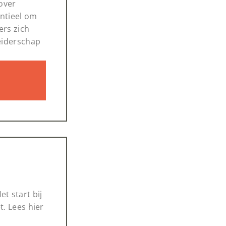
over
entieel om
ers zich
leiderschap
t start bij
t. Lees hier