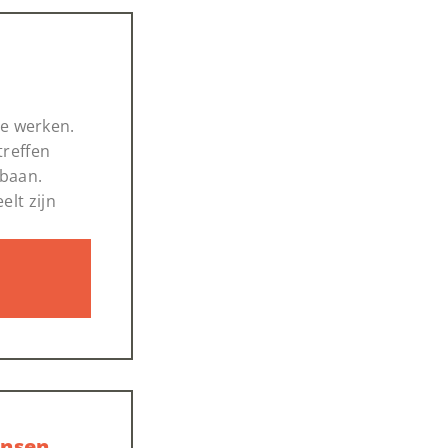
e werken.
treffen
pbaan.
elt zijn
ansen