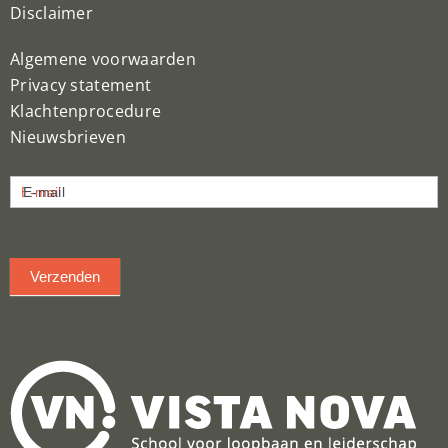
Disclaimer
Algemene voorwaarden
Privacy statement
Klachtenprocedure
Nieuwsbrieven
Nieuwsbrief
E-mail
inschrijven
Verzenden