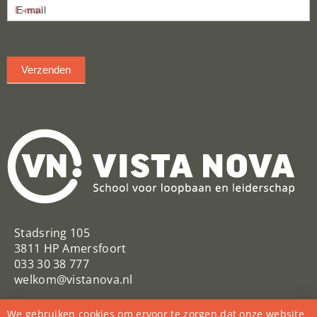
E-mail
inschrijven
Verzenden
Stadsring 105
3811 HP Amersfoort
033 30 38 777
welkom@vistanova.nl
VistaNovaSchool
Vista Nova
We gebruiken cookies om ervoor te zorgen dat onze website