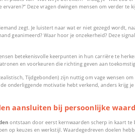
te ervaren?” Deze vragen dwingen mensen om verder te ki
iemand zegt. Je luistert naar wat er niet gezegd wordt, naa
mand geanimeerd? Waar hoor je onzekerheid? Deze signa
 mensen betekenisvolle keerpunten in hun carrière te herk
patronen en voorkeuren die richting geven aan toekomsti
Realistisch, Tijdgebonden) zijn nuttig om vage wensen om 
 de onderliggende motivatie hebt verkend, anders krijg je
len aansluiten bij persoonlijke waar
rden
ontstaan door eerst kernwaarden scherp in kaart te
ben op keuzes en werkstijl. Waardegedreven doelen heb