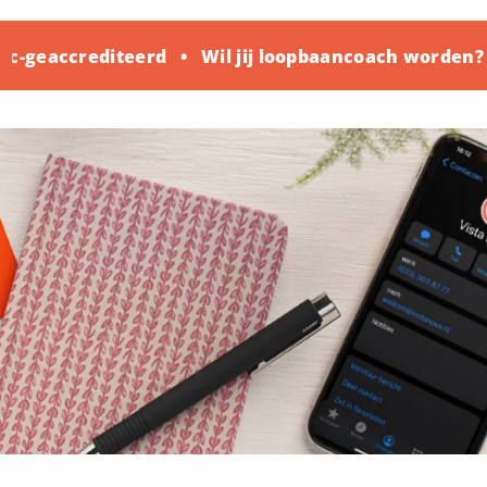
-geaccrediteerd
Wil jij loopbaancoach worden? K