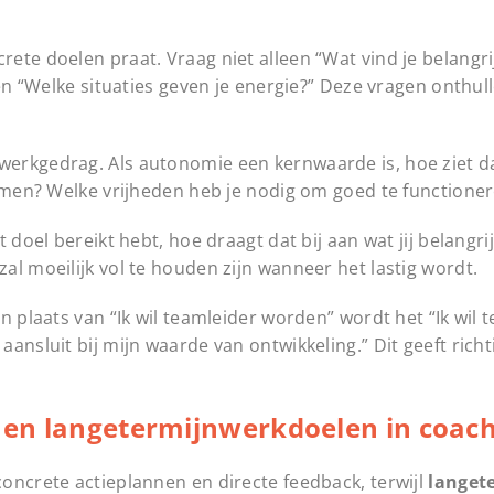
ete doelen praat. Vraag niet alleen “Wat vind je belangr
 en “Welke situaties geven je energie?” Deze vragen onthu
rkgedrag. Als autonomie een kernwaarde is, hoe ziet dat
nemen? Welke vrijheden heb je nodig om goed te functione
doel bereikt hebt, hoe draagt dat bij aan wat jij belangri
l moeilijk vol te houden zijn wanneer het lastig wordt.
n plaats van “Ik wil teamleider worden” wordt het “Ik wil 
ansluit bij mijn waarde van ontwikkeling.” Dit geeft richt
e en langetermijnwerkdoelen in coac
oncrete actieplannen en directe feedback, terwijl
langet