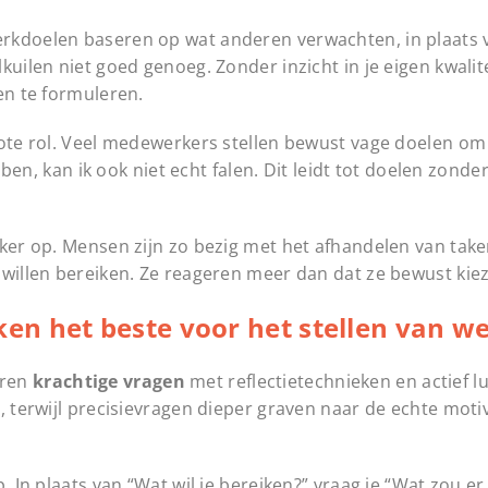
rkdoelen baseren op wat anderen verwachten, in plaats 
kuilen niet goed genoeg. Zonder inzicht in je eigen kwalit
en te formuleren.
rote rol. Veel medewerkers stellen bewust vage doelen om 
 ben, kan ik ook niet echt falen. Dit leidt tot doelen zonder
jker op. Mensen zijn zo bezig met het afhandelen van take
 willen bereiken. Ze reageren meer dan dat ze bewust kie
en het beste voor het stellen van w
eren
krachtige vragen
met reflectietechnieken en actief l
, terwijl precisievragen dieper graven naar de echte moti
. In plaats van “Wat wil je bereiken?” vraag je “Wat zou er