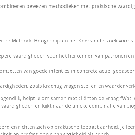
ombineren bewezen methodieken met praktische vaardig
er de Methode Hoogendijk en het Koersonderzoek voor st
iepere vaardigheden voor het herkennen van patronen en
t omzetten van goede intenties in concrete actie, gebaseer
aardigheden, zoals krachtig vragen stellen en waardenver
gendijk, helpt je om samen met cliënten de vraag “Wat i
aardigheden en kijkt naar de unieke combinatie van bio
rd en richten zich op praktische toepasbaarheid. Je leert
citeit en professionele aanwezigheid als coach.