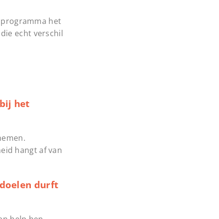
k programma het
die echt verschil
ij het
enemen.
eid hangt af van
doelen durft
 en help hen