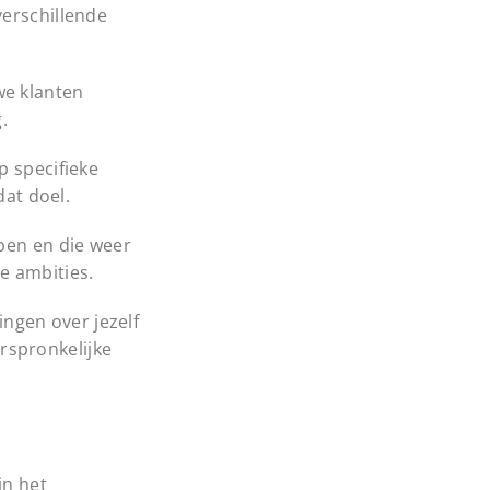
verschillende
we klanten
.
p specifieke
dat doel.
ppen en die weer
e ambities.
ngen over jezelf
orspronkelijke
in het