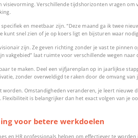
n visievorming. Verschillende tijdshorizonten vragen om 
king.
specifiek en meetbaar zijn. “Deze maand ga ik twee nieu
 kunt snel zien of je op koers ligt en bijsturen waar nodig
onair zijn. Ze geven richting zonder je vast te pinnen o
mijn vakgebied” laat ruimte voor verschillende wegen naar 
ar te maken. Deel een vijfjarenplan op in jaarlijkse sta
ivatie, zonder overweldigd te raken door de omvang van j
 worden. Omstandigheden veranderen, je leert nieuwe di
Flexibiliteit is belangrijker dan het exact volgen van je o
hing voor betere werkdoelen
hes en HR professionals helpen om effectiever te worden 