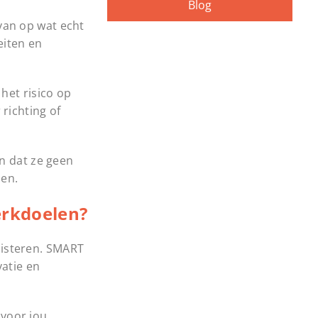
Blog
van op wat echt
eiten en
het risico op
 richting of
n dat ze geen
zen.
erkdoelen?
uisteren. SMART
vatie en
 voor jou