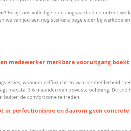
en?
Bekijk ons volledige opleidingsaanbod en ontdek wel
 we van jou een nog sterkere begeleider bij werkdoelen 
een medewerker merkbare vooruitgang boekt b
ingsessies, wanneer zelfinzicht en waardenhelderheid to
agt meestal 3-6 maanden van bewuste oefening. De snelh
m buiten de comfortzone te treden.
t in perfectionisme en daarom geen concrete 
itieve doelen. Introduceer het concept van 'goed genoeg'