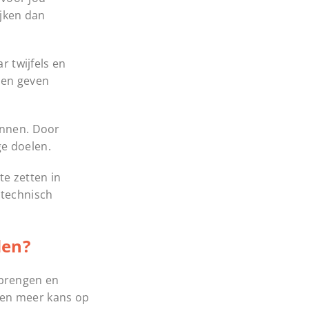
jken dan
r twijfels en
len geven
ennen. Door
ge doelen.
te zetten in
 technisch
den?
 brengen en
ben meer kans op