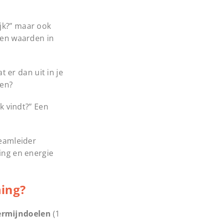
ijk?” maar ook
llen waarden in
 er dan uit in je
ren?
jk vindt?” Een
teamleider
ing en energie
hing?
ermijndoelen
(1