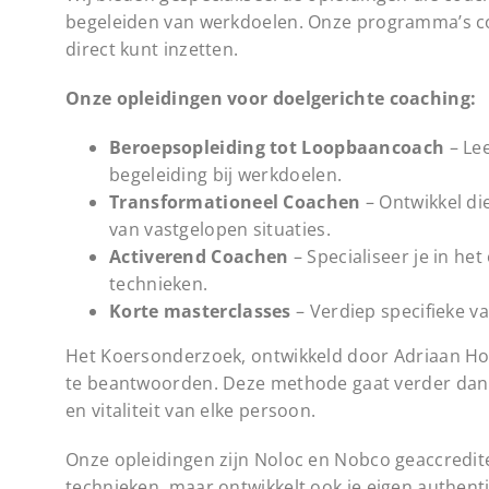
begeleiden van werkdoelen. Onze programma’s c
direct kunt inzetten.
Onze opleidingen voor doelgerichte coaching:
Beroepsopleiding tot Loopbaancoach
– Le
begeleiding bij werkdoelen.
Transformationeel Coachen
– Ontwikkel d
van vastgelopen situaties.
Activerend Coachen
– Specialiseer je in he
technieken.
Korte masterclasses
– Verdiep specifieke v
Het Koersonderzoek, ontwikkeld door Adriaan Hoo
te beantwoorden. Deze methode gaat verder dan v
en vitaliteit van elke persoon.
Onze opleidingen zijn Noloc en Nobco geaccreditee
technieken, maar ontwikkelt ook je eigen authenti