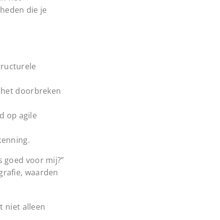
heden die je
ructurele
 het doorbreken
d op agile
kenning.
s goed voor mij?”
grafie, waarden
 niet alleen