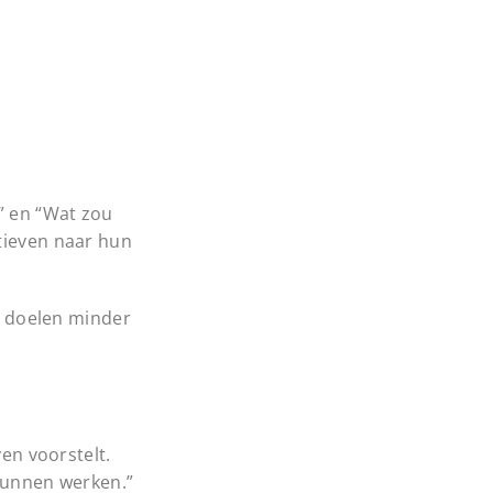
?” en “Wat zou
ctieven naar hun
te doelen minder
en voorstelt.
 kunnen werken.”