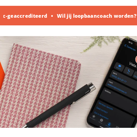
-geaccrediteerd
Wil jij loopbaancoach worden? K