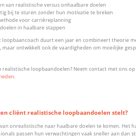
n van realistische versus onhaalbare doelen
ig bij te sturen zonder hun motivatie te breken
ethode voor carrièreplanning
 doelen in haalbare stappen
t loopbaancoach duurt een jaar en combineert theorie me
ken, maar ontwikkelt ook de vaardigheden om moeilijke ges
n van realistische loopbaandoelen? Neem contact met ons o
kheden
.
n cliënt realistische loopbaandoelen stelt?
van onrealistische naar haalbare doelen te komen. Het h
sionals passen hun verwachtingen vaak sneller aan dan st