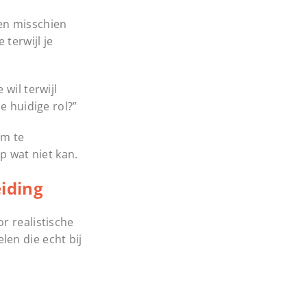
, en misschien
terwijl je
wil terwijl
e huidige rol?”
om te
p wat niet kan.
eiding
r realistische
en die echt bij