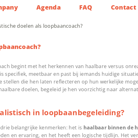
mpany
Agenda
FAQ
Contact
listische doelen als loopbaancoach?
oopbaancoach?
coach begint met het herkennen van haalbare versus onrea
l is specifiek, meetbaar en past bij iemands huidige situat
 te stellen die hen laten reflecteren op hun werkelijke mog
aalbare doelen, begeleid je hen voorzichtig naar alterna
alistisch in loopbaanbegeleiding?
 drie belangrijke kenmerken: het is
haalbaar binnen de h
den en ervaring, en het heeft een logische tijdlijn. Het ve