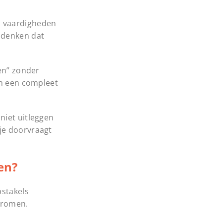
n vaardigheden
 denken dat
ven” zonder
in een compleet
niet uitleggen
je doorvraagt
en?
stakels
 dromen.