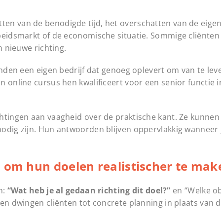
ten van de benodigde tijd, het overschatten van de eige
rbeidsmarkt of de economische situatie. Sommige cliënten
n nieuwe richting.
anden een eigen bedrijf dat genoeg oplevert om van te le
n online cursus hen kwalificeert voor een senior functie 
htingen aan vaagheid over de praktische kant. Ze kunnen 
nodig zijn. Hun antwoorden blijven oppervlakkig wanneer 
n om hun doelen realistischer te mak
n:
“Wat heb je al gedaan richting dit doel?”
en “Welke ob
gen dwingen cliënten tot concrete planning in plaats van