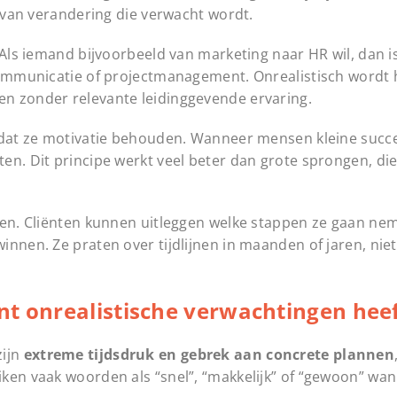
d van verandering die verwacht wordt.
Als iemand bijvoorbeeld van marketing naar HR wil, dan is
communicatie of projectmanagement. Onrealistisch wordt h
n zonder relevante leidinggevende ervaring.
s dat ze motivatie behouden. Wanneer mensen kleine succ
n. Dit principe werkt veel beter dan grote sprongen, die
nen. Cliënten kunnen uitleggen welke stappen ze gaan ne
nnen. Ze praten over tijdlijnen in maanden of jaren, niet
nt onrealistische verwachtingen hee
zijn
extreme tijdsdruk en gebrek aan concrete plannen
ken vaak woorden als “snel”, “makkelijk” of “gewoon” wa