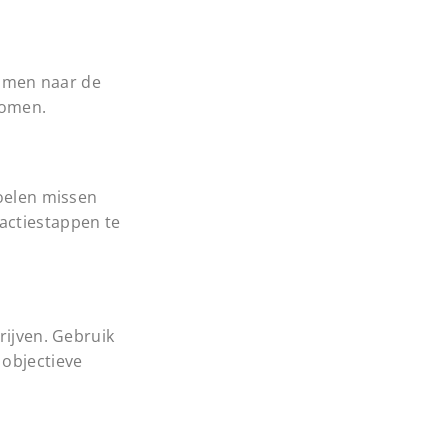
samen naar de
komen.
doelen missen
actiestappen te
rijven. Gebruik
 objectieve