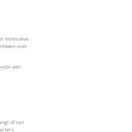
t intensieve
prekken over
p voor een
angt af van
arters.