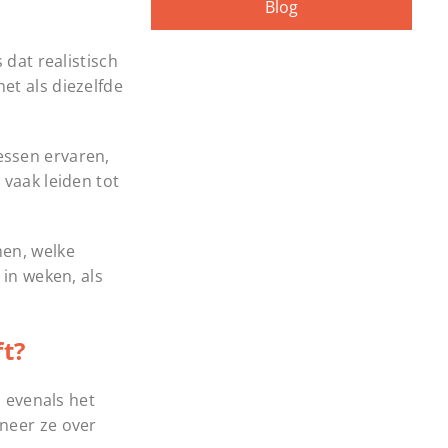
Blog
 dat realistisch
et als diezelfde
essen ervaren,
 vaak leiden tot
men, welke
 in weken, als
ft?
, evenals het
nneer ze over