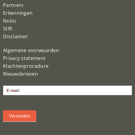
Partners
Erkenningen
Noloc
St!R
Disclaimer
Algemene voorwaarden
Privacy statement
Klachtenprocedure
Nieuwsbrieven
Nieuwsbrief
E-mail
inschrijven
Verzenden