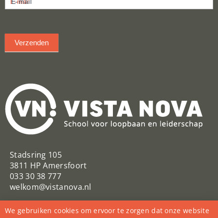
E-mail
inschrijven
Verzenden
Stadsring 105
3811 HP Amersfoort
033 30 38 777
welkom@vistanova.nl
VistaNovaSchool
Vista Nova
We gebruiken cookies om ervoor te zorgen dat onze website