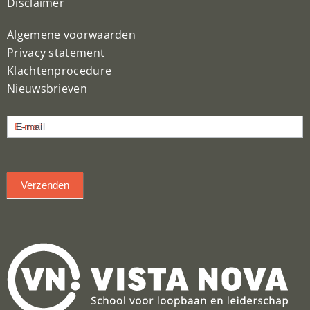
Disclaimer
Algemene voorwaarden
Privacy statement
Klachtenprocedure
Nieuwsbrieven
Nieuwsbrief
E-mail
inschrijven
Verzenden