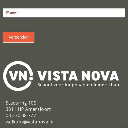
Nieuwsbrief
E-mail
inschrijven
Verzenden
Stadsring 105
3811 HP Amersfoort
033 30 38 777
welkom@vistanova.nl