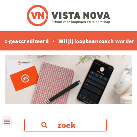
oc-geaccrediteerd
Wil jij loopbaancoach worden?