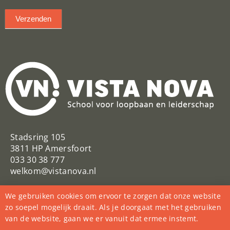
Verzenden
Stadsring 105
3811 HP Amersfoort
033 30 38 777
welkom@vistanova.nl
VistaNovaSchool
Vista Nova
We gebruiken cookies om ervoor te zorgen dat onze website
@VistaNovaSchool
zo soepel mogelijk draait. Als je doorgaat met het gebruiken
van de website, gaan we er vanuit dat ermee instemt.
College Vista Nova
vista_nova_school