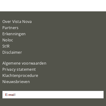
Over Vista Nova
Partners
Erkenningen
Noloc
St!R
Disclaimer
Algemene voorwaarden
Privacy statement
Klachtenprocedure
Nieuwsbrieven
Nieuwsbrief
E-mail
inschrijven