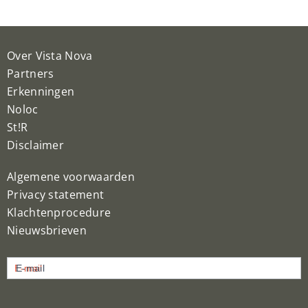
Over Vista Nova
Partners
Erkenningen
Noloc
St!R
Disclaimer
Algemene voorwaarden
Privacy statement
Klachtenprocedure
Nieuwsbrieven
Nieuwsbrief
E-mail
inschrijven