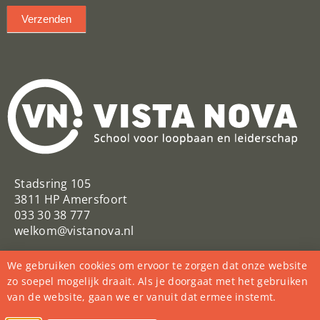
Verzenden
Stadsring 105
3811 HP Amersfoort
033 30 38 777
welkom@vistanova.nl
VistaNovaSchool
Vista Nova
We gebruiken cookies om ervoor te zorgen dat onze website
@VistaNovaSchool
zo soepel mogelijk draait. Als je doorgaat met het gebruiken
van de website, gaan we er vanuit dat ermee instemt.
College Vista Nova
vista_nova_school