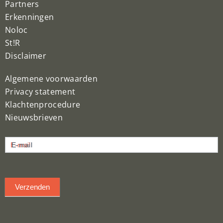
Partners
Erkenningen
Noloc
St!R
Disclaimer
Algemene voorwaarden
Privacy statement
Klachtenprocedure
Nieuwsbrieven
Nieuwsbrief
E-mail
inschrijven
Verzenden