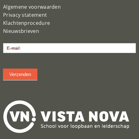
Algemene voorwaarden
Privacy statement
Klachtenprocedure
Nieuwsbrieven
Nieuwsbrief
E-mail
inschrijven
Verzenden