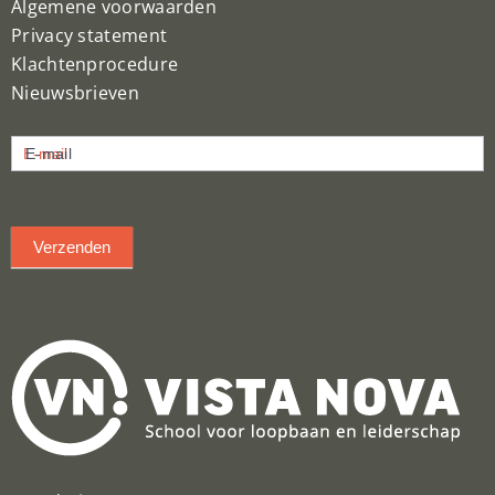
Algemene voorwaarden
Privacy statement
Klachtenprocedure
Nieuwsbrieven
Nieuwsbrief
E-mail
inschrijven
Verzenden