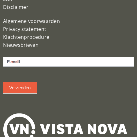
Disclaimer
Algemene voorwaarden
Privacy statement
Klachtenprocedure
Nieuwsbrieven
Nieuwsbrief
E-mail
inschrijven
Verzenden