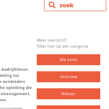
Meer overzicht?
Filter hier op een categorie
Alle items
 bedrijfsleven.
eiding tot
Interview
re aanbieders
he opleiding die
lentmanagement,
Nieuws
ova.