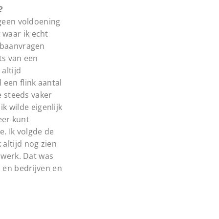
?
 geen voldoening
 waar ik echt
opbaanvragen
ts van een
altijd
 een flink aantal
e steeds vaker
k wilde eigenlijk
eer kunt
e. Ik volgde de
altijd nog zien
 werk. Dat was
 en bedrijven en