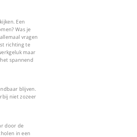
kijken. Een
komen? Was je
n allemaal vragen
t richting te
 werkgeluk maar
n het spannend
ndbaar blijven.
rbij niet zozeer
ar door de
cholen in een