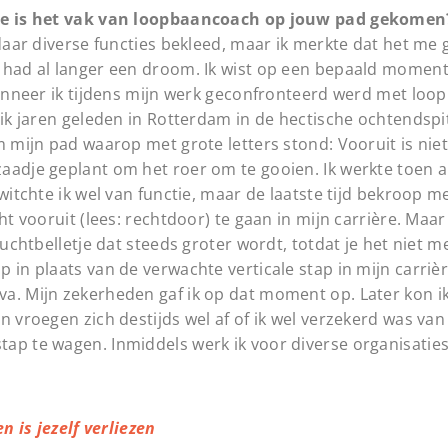
 Hoe is het vak van loopbaancoach op jouw pad gekomen
 daar diverse functies bekleed, maar ik merkte dat het me
 had al langer een droom. Ik wist op een bepaald moment
 Wanneer ik tijdens mijn werk geconfronteerd werd met lo
 ik jaren geleden in Rotterdam in de hectische ochtendspi
 mijn pad waarop met grote letters stond: Vooruit is niet 
adje geplant om het roer om te gooien. Ik werkte toen al
witchte ik wel van functie, maar de laatste tijd bekroop m
t vooruit (lees: rechtdoor) te gaan in mijn carrière. Maar i
luchtbelletje dat steeds groter wordt, totdat je het niet m
in plaats van de verwachte verticale stap in mijn carrièr
a. Mijn zekerheden gaf ik op dat moment op. Later kon ik 
n vroegen zich destijds wel af of ik wel verzekerd was van
ap te wagen. Inmiddels werk ik voor diverse organisaties
n is jezelf verliezen