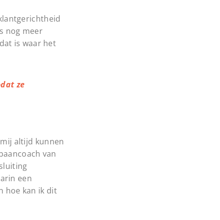
lantgerichtheid
lls nog meer
dat is waar het
odat ze
mij altijd kunnen
opbaancoach van
luiting
arin een
 hoe kan ik dit