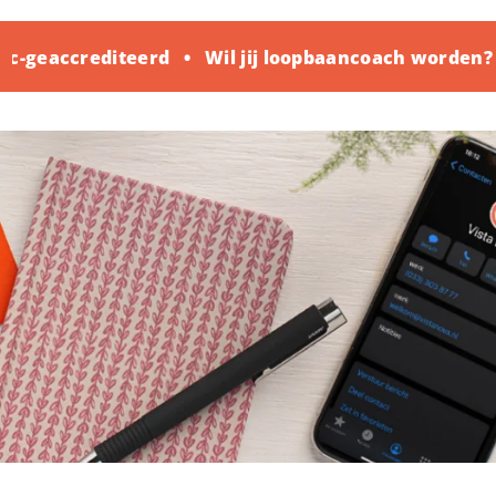
-geaccrediteerd
Wil jij loopbaancoach worden? K