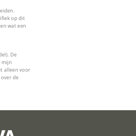
leiden.
fiek op dit
ken wat een
el). De
n mijn
et alleen voor
 over de