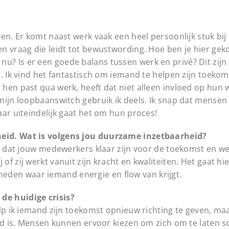
en. Er komt naast werk vaak een heel persoonlijk stuk bij 
n vraag die leidt tot bewustwording. Hoe ben je hier ge
 ik nu? Is er een goede balans tussen werk en privé? Dit zij
. Ik vind het fantastisch om iemand te helpen zijn toekoms
hen past qua werk, heeft dat niet alleen invloed op hun
mijn loopbaanswitch gebruik ik deels. Ik snap dat mense
ar uiteindelijk gaat het om hun proces!
eid. Wat is volgens jou duurzame inzetbaarheid?
gt dat jouw medewerkers klaar zijn voor de toekomst en we
 zij werkt vanuit zijn kracht en kwaliteiten. Het gaat hie
den waar iemand energie en flow van krijgt.
de huidige crisis?
elp ik iemand zijn toekomst opnieuw richting te geven, ma
erd is. Mensen kunnen ervoor kiezen om zich om te laten s