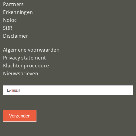
Partners
Erkenningen
Noloc
St!R
Disclaimer
Algemene voorwaarden
Privacy statement
Klachtenprocedure
Nieuwsbrieven
Nieuwsbrief
E-mail
inschrijven
Verzenden