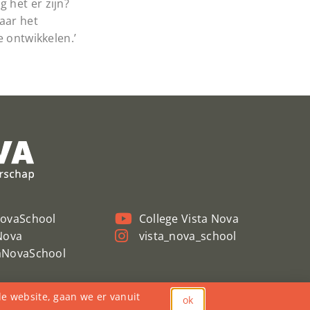
 het er zijn?
aar het
e ontwikkelen.’
NovaSchool
College Vista Nova
Nova
vista_nova_school
aNovaSchool
de website, gaan we er vanuit
ok