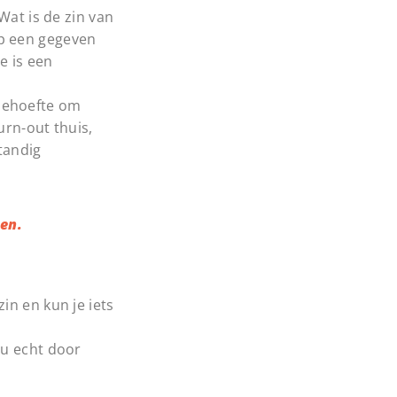
Wat is de zin van
 Op een gegeven
e is een
 behoefte om
urn-out thuis,
tandig
een.
zin en kun je iets
ou echt door