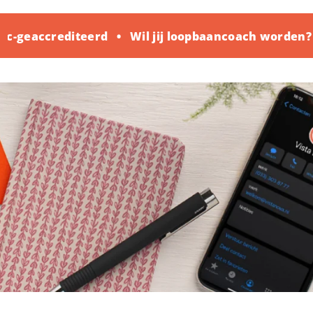
-geaccrediteerd
Wil jij loopbaancoach worden? 