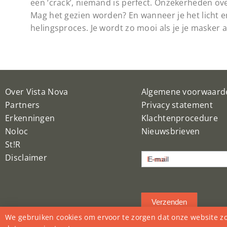
een ‘crack’, niemand is perfect. Onzekerheden ov
Mag het gezien worden? En wanneer je het licht er
helingsproces. Je wordt zo mooi als je je masker 
Over Vista Nova
Algemene voorwaard
Partners
Privacy statement
Erkenningen
Klachtenprocedure
Noloc
Nieuwsbrieven
St!R
Nieuwsbrief
Disclaimer
E-mail
inschrijven
Verzenden
We gebruiken cookies om ervoor te zorgen dat onze website zo 