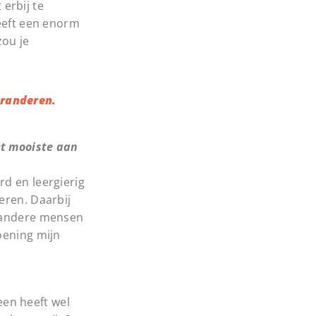
erbij te
heeft een enorm
zou je
eranderen.
et mooiste aan
rd en leergierig
eren. Daarbij
t andere mensen
oening mijn
reen heeft wel