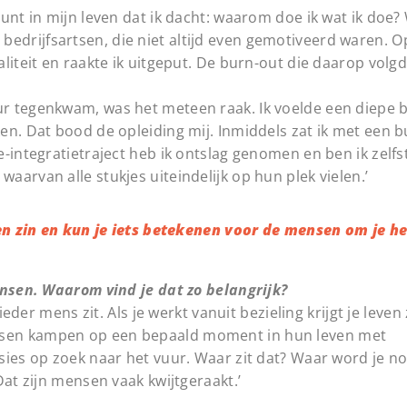
unt in mijn leven dat ik dacht: waarom doe ik wat ik doe? 
oor bedrijfsartsen, die niet altijd even gemotiveerd waren.
liteit en raakte ik uitgeput. De burn-out die daarop volgd
ur tegenkwam, was het meteen raak. Ik voelde een diepe
n. Dat bood de opleiding mij. Inmiddels zat ik met een b
-integratietraject heb ik ontslag genomen en ben ik zelfs
arvan alle stukjes uiteindelijk op hun plek vielen.’
even zin en kun je iets betekenen voor de mensen om je h
ensen. Waarom vind je dat zo belangrijk?
eder mens zit. Als je werkt vanuit bezieling krijgt je leven 
nsen kampen op een bepaald moment in hun leven met
sies op zoek naar het vuur. Waar zit dat? Waar word je n
Dat zijn mensen vaak kwijtgeraakt.’