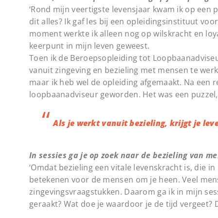
‘Rond mijn veertigste levensjaar kwam ik op een p
dit alles? Ik gaf les bij een opleidingsinstituut v
moment werkte ik alleen nog op wilskracht en loya
keerpunt in mijn leven geweest.
Toen ik de Beroepsopleiding tot Loopbaanadvise
vanuit zingeving en bezieling met mensen te werke
maar ik heb wel de opleiding afgemaakt. Na een re
loopbaanadviseur geworden. Het was een puzzel, wa
Als je werkt vanuit bezieling, krijgt je l
In sessies ga je op zoek naar de bezieling van m
‘Omdat bezieling een vitale levenskracht is, die in i
betekenen voor de mensen om je heen. Veel me
zingevingsvraagstukken. Daarom ga ik in mijn ses
geraakt? Wat doe je waardoor je de tijd vergeet? 