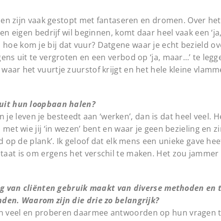
ensen zijn vaak gestopt met fantaseren en dromen. Over h
en eigen bedrijf wil beginnen, komt daar heel vaak een ‘j
oe kom je bij dat vuur? Datgene waar je echt bezield ove
ens uit te vergroten en een verbod op ‘ja, maar…’ te leg
waar het vuurtje zuurstof krijgt en het hele kleine vlamm
 uit hun loopbaan halen?
van je leven je besteedt aan ‘werken’, dan is dat heel veel.
met wie jij ‘in wezen’ bent en waar je geen bezieling en z
d op de plank’. Ik geloof dat elk mens een unieke gave hee
taat is om ergens het verschil te maken. Het zou jammer
ding van cliënten gebruik maakt van diverse methoden en 
den. Waarom zijn die drie zo belangrijk?
n veel en proberen daarmee antwoorden op hun vragen t