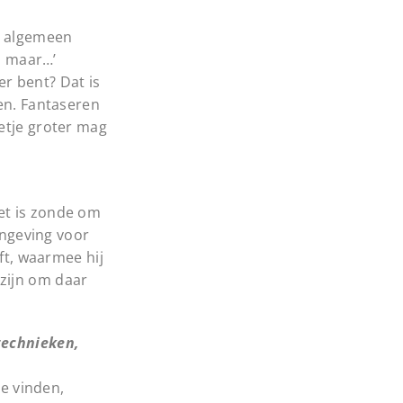
et algemeen
a, maar…’
r bent? Dat is
gen. Fantaseren
etje groter mag
 Het is zonde om
ingeving voor
ft, waarmee hij
 zijn om daar
technieken,
e vinden,