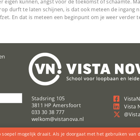
er eigen kunnen, angst voor de toekomst of schaamte. Mag
op durft te laten schijnen, is dat ook meteen de ingang n
afzet. En dat is meteen een beginpunt om je weer verder t
en
Stadsring 105
Vista
3811 HP Amersfoort
Vista 
033 30 38 777
@Vist
welkom@vistanova.nl
soepel mogelijk draait. Als je doorgaat met het gebruiken van 