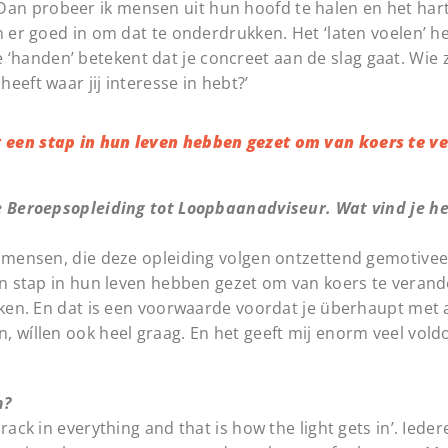
n probeer ik mensen uit hun hoofd te halen en het hart 
n er goed in om dat te onderdrukken. Het ‘laten voelen’ 
kje ‘handen’ betekent dat je concreet aan de slag gaat. Wie 
eeft waar jij interesse in hebt?’
t een stap in hun leven hebben gezet om van koers te v
de Beroepsopleiding tot Loopbaanadviseur. Wat vind je h
e mensen, die deze opleiding volgen ontzettend gemotivee
een stap in hun leven hebben gezet om van koers te verand
kijken. En dat is een voorwaarde voordat je überhaupt me
, wíllen ook heel graag. En het geeft mij enorm veel vold
m?
ack in everything and that is how the light gets in’. Iede