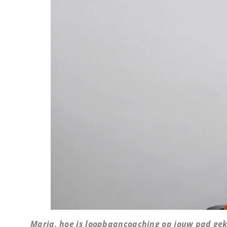
Maria, hoe is loopbaancoaching op jouw pad ge