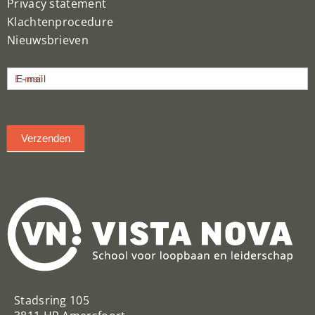
Privacy statement
Klachtenprocedure
Nieuwsbrieven
Nieuwsbrief
E-mail
inschrijven
Verzenden
Stadsring 105