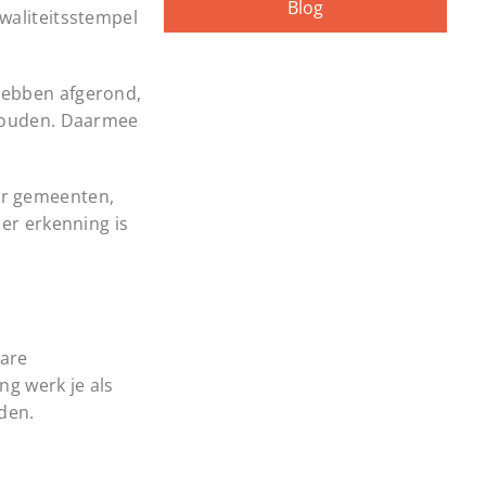
Blog
waliteitsstempel
hebben afgerond,
 houden. Daarmee
er gemeenten,
der erkenning is
bare
ng werk je als
uden.