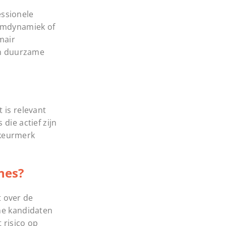
essionele
eamdynamiek of
mair
en duurzame
 is relevant
die actief zijn
 keurmerk
hes?
 over de
rne kandidaten
 risico op