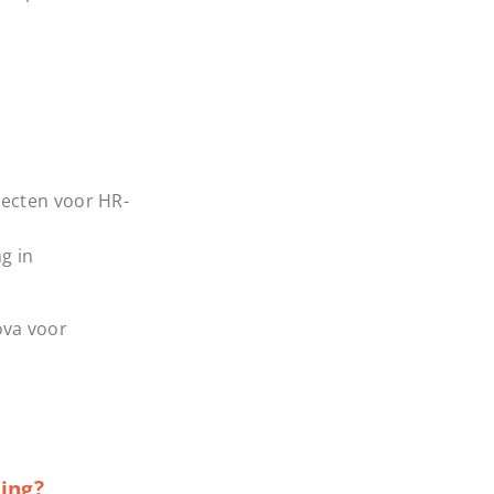
jecten voor HR-
g in
ova voor
ing?