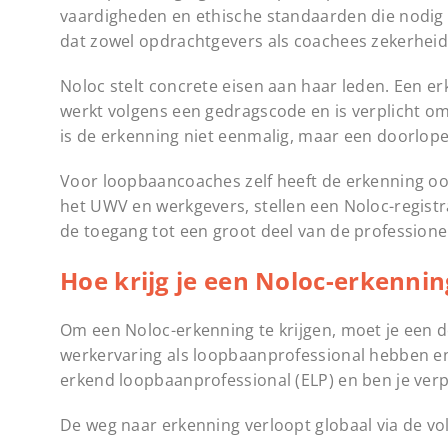
vaardigheden en ethische standaarden die nodig z
dat zowel opdrachtgevers als coachees zekerheid
Noloc stelt concrete eisen aan haar leden. Een 
werkt volgens een gedragscode en is verplicht o
is de erkenning niet eenmalig, maar een doorlop
Voor loopbaancoaches zelf heeft de erkenning o
het UWV en werkgevers, stellen een Noloc-registra
de toegang tot een groot deel van de professione
Hoe krijg je een Noloc-erkenni
Om een Noloc-erkenning te krijgen, moet je een 
werkervaring als loopbaanprofessional hebben en j
erkend loopbaanprofessional (ELP) en ben je verpli
De weg naar erkenning verloopt globaal via de v