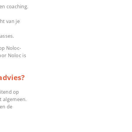
en coaching.
ht van je
lasses.
 op Noloc-
oor Noloc is
advies?
uitend op
et algemeen.
 en de