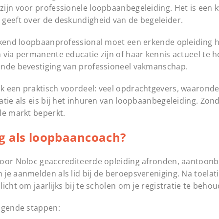
ijn voor professionele loopbaanbegeleiding. Het is een k
 geeft over de deskundigheid van de begeleider.
erkend loopbaanprofessional moet een erkende opleiding 
m via permanente educatie zijn of haar kennis actueel te
ende bevestiging van professioneel vakmanschap.
ok een praktisch voordeel: veel opdrachtgevers, waarond
tie als eis bij het inhuren van loopbaanbegeleiding. Zon
le markt beperkt.
ng als loopbaancoach?
door Noloc geaccrediteerde opleiding afronden, aantoon
e aanmelden als lid bij de beroepsvereniging. Na toelati
cht om jaarlijks bij te scholen om je registratie te beho
olgende stappen: