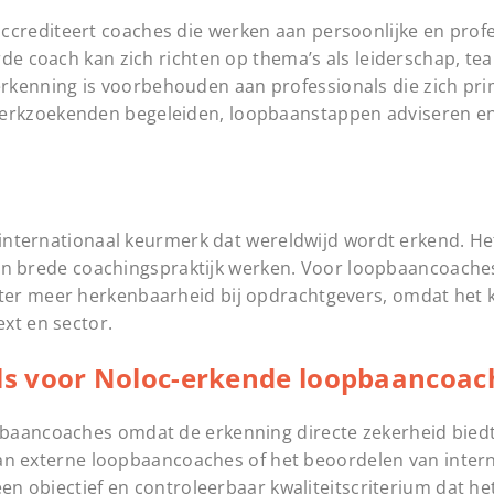
crediteert coaches die werken aan persoonlijke en prof
rde coach kan zich richten op thema’s als leiderschap, t
de erkenning is voorbehouden aan professionals die zich pri
werkzoekenden begeleiden, loopbaanstappen adviseren 
 internationaal keurmerk dat wereldwijd wordt erkend. Het
 een brede coachingspraktijk werken. Voor loopbaancoaches 
ter meer herkenbaarheid bij opdrachtgevers, omdat het
xt en sector.
ls voor Noloc-erkende loopbaancoac
pbaancoaches omdat de erkenning directe zekerheid biedt
n van externe loopbaancoaches of het beoordelen van inte
en objectief en controleerbaar kwaliteitscriterium dat het