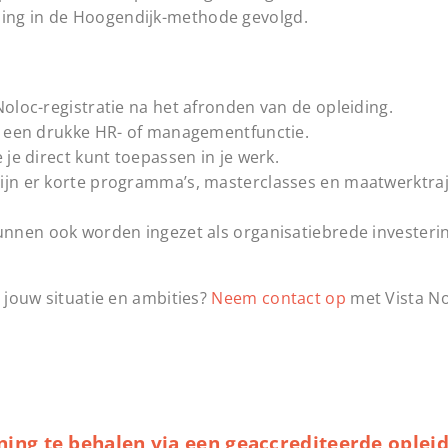
ing in de Hoogendijk-methode gevolgd.
oloc-registratie na het afronden van de opleiding.
t een drukke HR- of managementfunctie.
je direct kunt toepassen in je werk.
ijn er korte programma’s, masterclasses en maatwerktra
nnen ook worden ingezet als organisatiebrede investerin
p jouw situatie en ambities?
Neem contact op
met Vista N
ing te behalen via een geaccrediteerde opleid