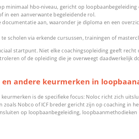
p minimaal hbo-niveau, gericht op loopbaanbegeleiding 
f in een aanverwante begeleidende rol.
 documentatie aan, waaronder je diploma en een overzic
ij te scholen via erkende cursussen, trainingen of masterc
uciaal startpunt. Niet elke coachingsopleiding geeft recht
ntroleren of de opleiding die je overweegt daadwerkelijk d
oc en andere keurmerken in loopbaan
 keurmerken is de specifieke focus: Noloc richt zich uitsl
 zoals Nobco of ICF breder gericht zijn op coaching in h
 aansluiten op loopbaanbegeleiding, loopbaanmethodieken