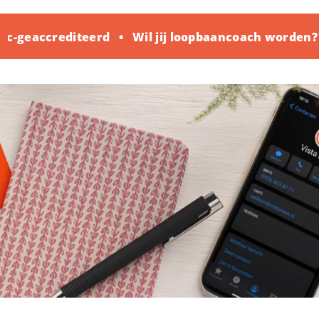
-geaccrediteerd
Wil jij loopbaancoach worden? K