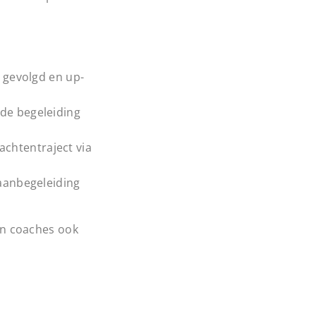
 gevolgd en up-
 de begeleiding
lachtentraject via
baanbegeleiding
en coaches ook