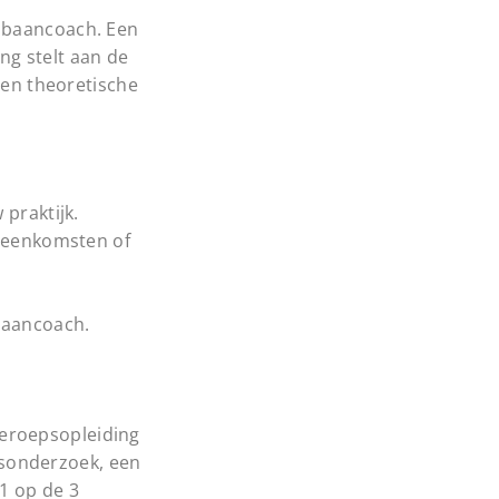
opbaancoach. Een
ng stelt aan de
en theoretische
praktijk.
ijeenkomsten of
baancoach.
Beroepsopleiding
rsonderzoek, een
1 op de 3