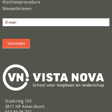
Klachtenprocedure
Nieuwsbrieven
Nieuwsbrief
E-mail
inschrijven
Verzenden
Stadsring 105
3811 HP Amersfoort
033 30 38 777