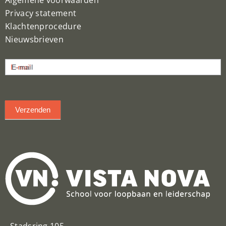
Privacy statement
Klachtenprocedure
Nieuwsbrieven
Nieuwsbrief
E-mail
inschrijven
Verzenden
Stadsring 105