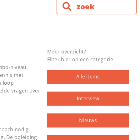
Meer overzicht?
Filter hier op een categorie
-hbo-niveau
kennis met
Alle items
afloop
telde vragen over
Interview
Nieuws
ncoach nodig
g. De opleiding