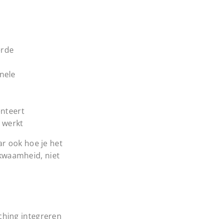
erde
onele
enteert
 werkt
r ook hoe je het
ekwaamheid, niet
ching integreren