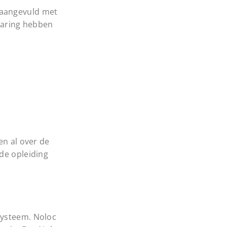
 aangevuld met
rvaring hebben
en al over de
de opleiding
systeem. Noloc