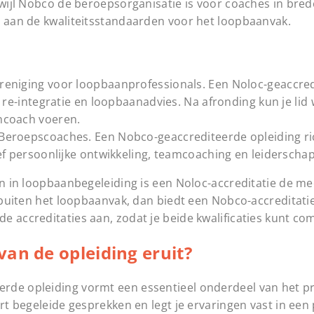
rwijl Nobco de beroepsorganisatie is voor coaches in bred
t aan de kwaliteitsstandaarden voor het loopbaanvak.
eniging voor loopbaanprofessionals. Een Noloc-geaccre
 re-integratie en loopbaanadvies. Na afronding kun je li
ncoach voeren.
Beroepscoaches. Een Nobco-geaccrediteerde opleiding ri
ef persoonlijke ontwikkeling, teamcoaching en leiderscha
en in loopbaanbegeleiding is een Noloc-accreditatie de me
k buiten het loopbaanvak, dan biedt een Nobco-accreditat
e accreditaties aan, zodat je beide kwalificaties kunt co
an de opleiding eruit?
erde opleiding vormt een essentieel onderdeel van het 
rt begeleide gesprekken en legt je ervaringen vast in een p