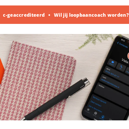
-geaccrediteerd
Wil jij loopbaancoach worden? K