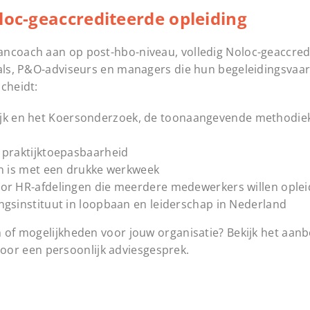
loc-geaccrediteerde opleiding
ancoach aan op post-hbo-niveau, volledig Noloc-geaccred
nals, P&O-adviseurs en managers die hun begeleidingsvaa
cheidt:
k en het Koersonderzoek, de toonaangevende methodiek
 praktijktoepasbaarheid
en is met een drukke werkweek
oor HR-afdelingen die meerdere medewerkers willen ople
ngsinstituut in loopbaan en leiderschap in Nederland
n of mogelijkheden voor jouw organisatie? Bekijk het aan
oor een persoonlijk adviesgesprek.