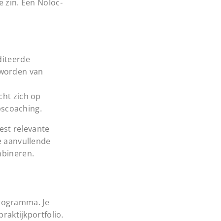
e zin. Een Noloc-
diteerde
d worden van
cht zich op
pscoaching.
est relevante
ie aanvullende
mbineren.
programma. Je
raktijkportfolio.