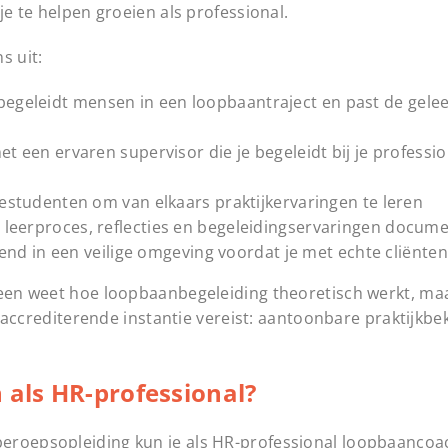
je te helpen groeien als professional.
s uit:
begeleidt mensen in een loopbaantraject en past de gele
t een ervaren supervisor die je begeleidt bij je professi
estudenten om van elkaars praktijkervaringen te leren
 leerproces, reflecties en begeleidingservaringen docum
nd in een veilige omgeving voordat je met echte cliënten
leen weet hoe loopbaanbegeleiding theoretisch werkt, maa
ls accrediterende instantie vereist: aantoonbare praktijkb
 als HR-professional?
eroepsopleiding kun je als HR-professional loopbaancoa