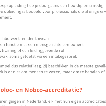
eroepsopleiding heb je doorgaans een hbo-diploma nodig,
e opleiding is bedoeld voor professionals die al enige e
gement.
:
r hbo-werk- en denkniveau
n een functie met een mensgerichte component
 training of een leidinggevende rol
svak, soms getoetst via een intakegesprek
pel dus relatief laag. Zij beschikken in de meeste gevall
rek is er niet om mensen te weren, maar om te bepalen of 
Noloc- en Nobco-accreditatie?
erenigingen in Nederland, elk met hun eigen accreditatie