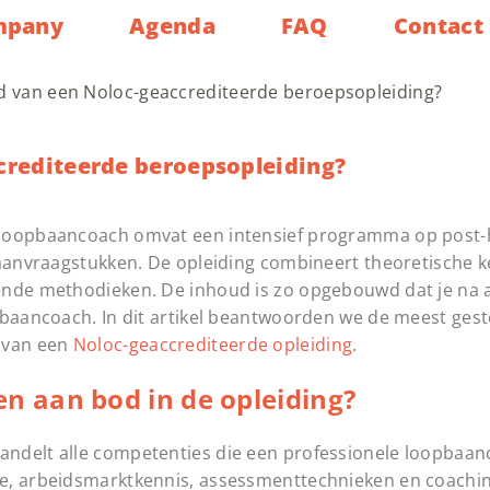
mpany
Agenda
FAQ
Contact
d van een Noloc-geaccrediteerde beroepsopleiding?
crediteerde beroepsopleiding?
t loopbaancoach omvat een intensief programma op post
baanvraagstukken. De opleiding combineert theoretische 
ende methodieken. De inhoud is zo opgebouwd dat je na 
pbaancoach. In dit artikel beantwoorden we de meest ges
t van een
Noloc-geaccrediteerde opleiding
.
 aan bod in de opleiding?
andelt alle competenties die een professionele loopbaa
e, arbeidsmarktkennis, assessmenttechnieken en coachin