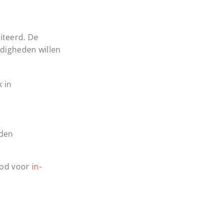
iteerd. De
rdigheden willen
 in
iden
bod voor
in-