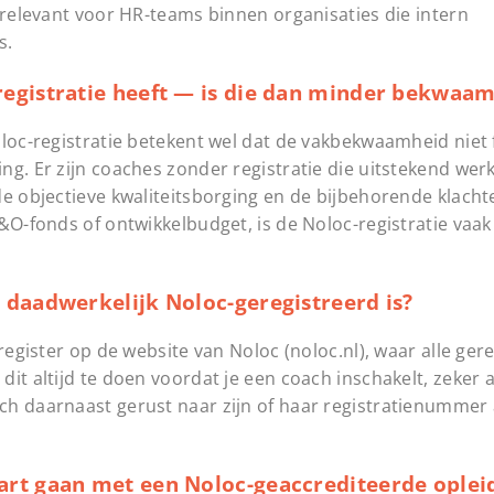
 relevant voor HR-teams binnen organisaties die intern
s.
egistratie heeft — is die dan minder bekwaa
oloc-registratie betekent wel dat de vakbekwaamheid niet 
g. Er zijn coaches zonder registratie die uitstekend wer
de objectieve kwaliteitsborging en de bijbehorende klach
&O-fonds of ontwikkelbudget, is de Noloc-registratie vaa
 daadwerkelijk Noloc-geregistreerd is?
register op de website van Noloc (noloc.nl), waar alle ger
t altijd te doen voordat je een coach inschakelt, zeker al
h daarnaast gerust naar zijn of haar registratienummer 
rt gaan met een Noloc-geaccrediteerde opleid