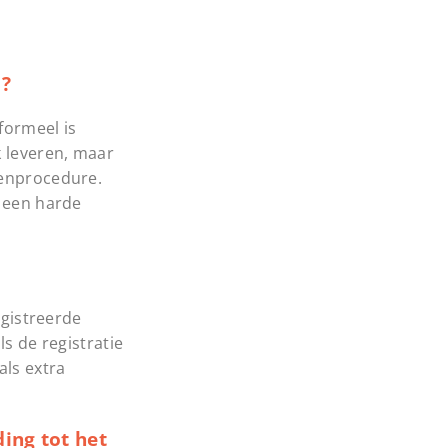
m?
formeel is
k leveren, maar
tenprocedure.
k een harde
egistreerde
s de registratie
als extra
ing tot het