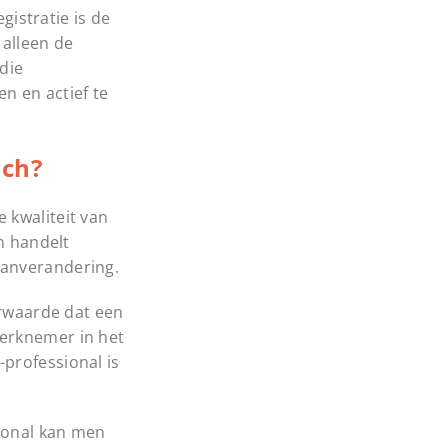
gistratie is de
 alleen de
die
n en actief te
ach?
 kwaliteit van
n handelt
aanverandering.
orwaarde dat een
werknemer in het
professional is
sional kan men