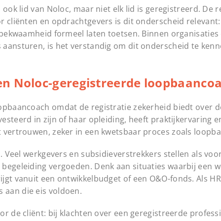
ok lid van Noloc, maar niet elk lid is geregistreerd. De re
 cliënten en opdrachtgevers is dit onderscheid relevant:
akbekwaamheid formeel laten toetsen. Binnen organisaties 
aansturen, is het verstandig om dit onderscheid te kenne
en Noloc-geregistreerde loopbaanco
opbaancoach omdat de registratie zekerheid biedt over de
steerd in zijn of haar opleiding, heeft praktijkervaring e
t vertrouwen, zeker in een kwetsbaar proces zoals loopb
l. Veel werkgevers en subsidieverstrekkers stellen als vo
 begeleiding vergoeden. Denk aan situaties waarbij een 
jgt vanuit een ontwikkelbudget of een O&O-fonds. Als HR-
 aan die eis voldoen.
r de cliënt: bij klachten over een geregistreerde profes