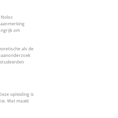
. Noloc
n aanmerking
angrijk om
oretische als de
pbaanonderzoek
gestudeerden
eze opleiding is
tie. Wat maakt