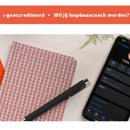
-geaccrediteerd
Wil jij loopbaancoach worden? K