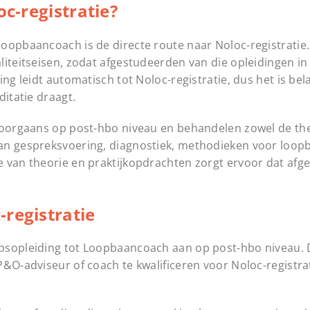
oc-registratie?
oopbaancoach is de directe route naar Noloc-registratie
liteitseisen, zodat afgestudeerden van die opleidingen i
ng leidt automatisch tot Noloc-registratie, dus het is bel
ditatie draagt.
 doorgaans op post-hbo niveau en behandelen zowel de the
aan gespreksvoering, diagnostiek, methodieken voor loo
e van theorie en praktijkopdrachten zorgt ervoor dat af
registratie
psopleiding tot Loopbaancoach aan op post-hbo niveau. D
P&O-adviseur of coach te kwalificeren voor Noloc-registra