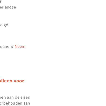
e
erlandse
volgd
steunen?
Neem
alleen voor
oen aan de eisen
voorbehouden aan