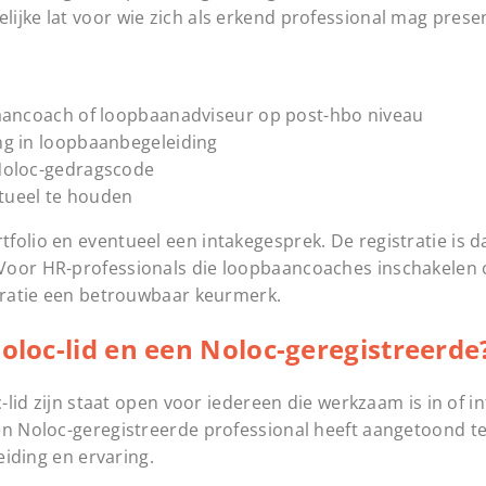
ijke lat voor wie zich als erkend professional mag prese
baancoach of loopbaanadviseur op post-hbo niveau
ng in loopbaanbegeleiding
Noloc-gedragscode
ctueel te houden
folio en eventueel een intakegesprek. De registratie is
Voor HR-professionals die loopbaancoaches inschakelen o
stratie een betrouwbaar keurmerk.
Noloc-lid en een Noloc-geregistreerde
-lid zijn staat open voor iedereen die werkzaam is in of in
een Noloc-geregistreerde professional heeft aangetoond t
eiding en ervaring.