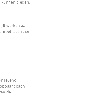
t kunnen bieden.
lijft werken aan
k moet laten zien
een levend
 loopbaancoach
van de