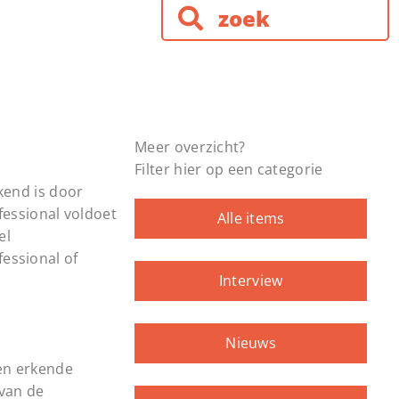
Meer overzicht?
Filter hier op een categorie
kend is door
fessional voldoet
Alle items
el
fessional of
Interview
Nieuws
een erkende
 van de