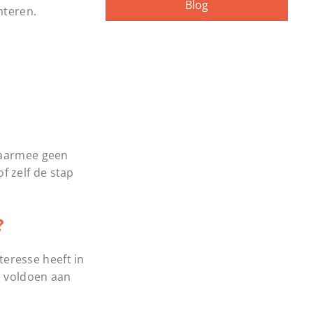
Blog
nteren.
 daarmee geen
f zelf de stap
?
teresse heeft in
e voldoen aan