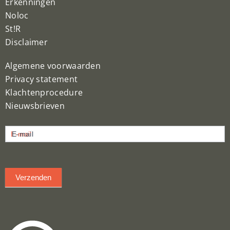
Erkenningen
Noloc
St!R
Disclaimer
Algemene voorwaarden
Privacy statement
Klachtenprocedure
Nieuwsbrieven
Nieuwsbrief
E-mail
inschrijven
Verzenden