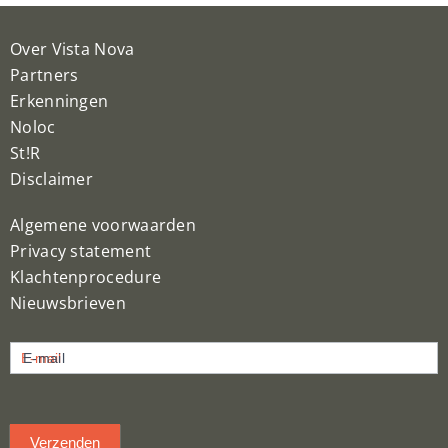
Over Vista Nova
Partners
Erkenningen
Noloc
St!R
Disclaimer
Algemene voorwaarden
Privacy statement
Klachtenprocedure
Nieuwsbrieven
Nieuwsbrief
E-mail
inschrijven
Verzenden