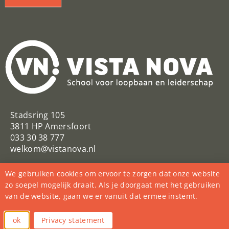
Stadsring 105
3811 HP Amersfoort
033 30 38 777
welkom@vistanova.nl
VistaNovaSchool
Vista Nova
We gebruiken cookies om ervoor te zorgen dat onze website
@VistaNovaSchool
zo soepel mogelijk draait. Als je doorgaat met het gebruiken
van de website, gaan we er vanuit dat ermee instemt.
College Vista Nova
vista_nova_school
ok
Privacy statement