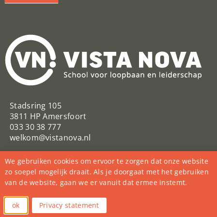
Stadsring 105
3811 HP Amersfoort
033 30 38 777
welkom@vistanova.nl
VistaNovaSchool
Vista Nova
We gebruiken cookies om ervoor te zorgen dat onze website
@VistaNovaSchool
zo soepel mogelijk draait. Als je doorgaat met het gebruiken
van de website, gaan we er vanuit dat ermee instemt.
College Vista Nova
vista_nova_school
ok
Privacy statement