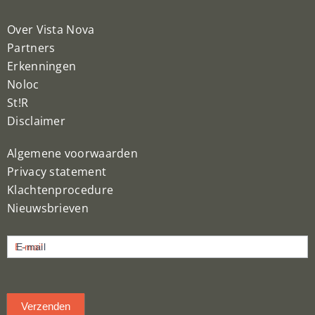
Over Vista Nova
Partners
Erkenningen
Noloc
St!R
Disclaimer
Algemene voorwaarden
Privacy statement
Klachtenprocedure
Nieuwsbrieven
Nieuwsbrief
E-mail
inschrijven
Verzenden