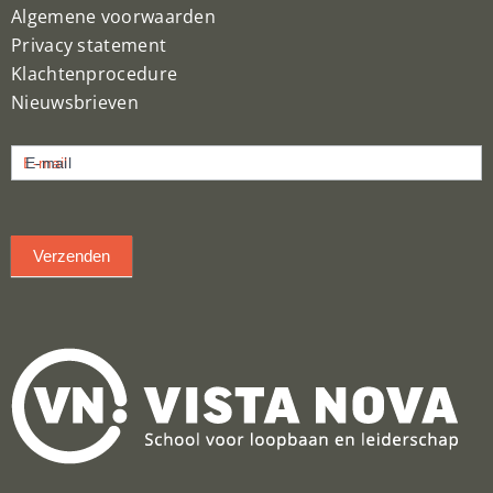
Algemene voorwaarden
Privacy statement
Klachtenprocedure
Nieuwsbrieven
Nieuwsbrief
E-mail
inschrijven
Verzenden