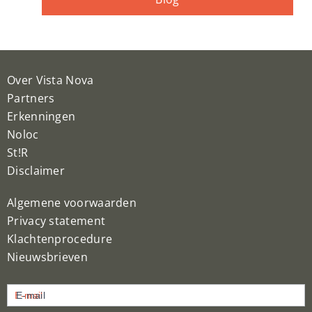
Over Vista Nova
Partners
Erkenningen
Noloc
St!R
Disclaimer
Algemene voorwaarden
Privacy statement
Klachtenprocedure
Nieuwsbrieven
Nieuwsbrief
E-mail
inschrijven