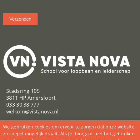
Verzenden
Stadsring 105
3811 HP Amersfoort
033 30 38 777
welkom@vistanova.nl
VistaNovaSchool
Vista Nova
We gebruiken cookies om ervoor te zorgen dat onze website
@VistaNovaSchool
zo soepel mogelijk draait. Als je doorgaat met het gebruiken