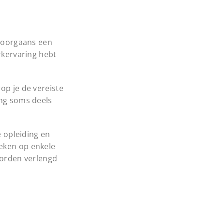
 doorgaans een
rkervaring hebt
op je de vereiste
ing soms deels
e opleiding en
Reken op enkele
 worden verlengd