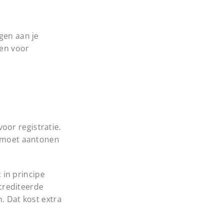
gen aan je
len voor
oor registratie.
f moet aantonen
 in principe
ccrediteerde
. Dat kost extra