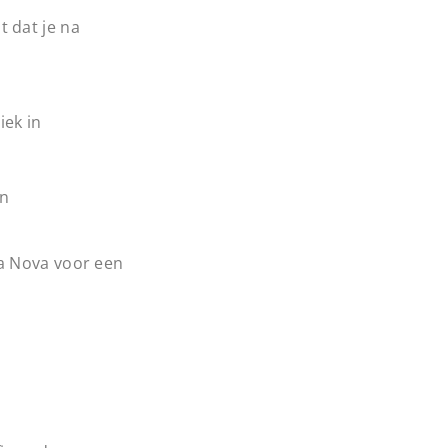
 dat je na
ek in
en
a Nova voor een