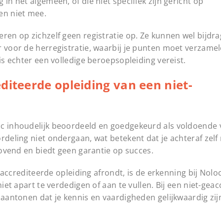
in het algemeen, of die niet specifiek zijn gericht op
en niet mee.
ren op zichzelf geen registratie op. Ze kunnen wel bijdra
r voor de herregistratie, waarbij je punten moet verzame
is echter een volledige beroepsopleiding vereist.
diteerde opleiding van een niet-
c inhoudelijk beoordeeld en goedgekeurd als voldoende v
ordeling niet ondergaan, wat betekent dat je achteraf zel
drovend en biedt geen garantie op succes.
geaccrediteerde opleiding afrondt, is de erkenning bij Noloc
niet apart te verdedigen of aan te vullen. Bij een niet-gea
 aantonen dat je kennis en vaardigheden gelijkwaardig zijn