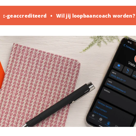
-geaccrediteerd
Wil jij loopbaancoach worden? K