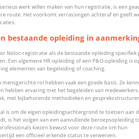
erieus werk willen maken van hun registratie, is een gea
re route. Het voorkomt verrassingen achteraf en geeft w
caties.
en bestaande opleiding in aanmerki
 Noloc-registratie als de bestaande opleiding specifiek g
n. Een algemene HR-opleiding of een P&O-opleiding is op
ding elementen van begeleiding of coaching.
en mensgerichte rol hebben vaak een goede basis. Ze ken
en hebben ervaring met het begeleiden van medewerkers
vak, met bijbehorende methodieken en gespreksstructure
l is om de eigen opleidingsachtergrond te toetsen aan de
dt, is het volgen van een aanvullende beroepsopleiding t
professionals kiezen bewust voor deze route om hun
ertijd een officieel erkende status te verwerven.