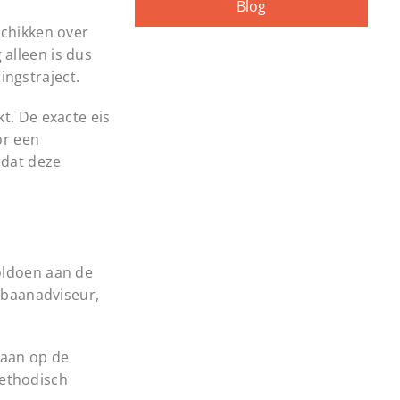
Blog
schikken over
alleen is dus
ngstraject.
t. De exacte eis
or een
mdat deze
oldoen aan de
opbaanadviseur,
gaan op de
methodisch