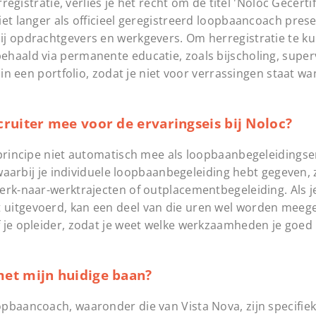
registratie, verlies je het recht om de titel 'Noloc Gecerti
et langer als officieel geregistreerd loopbaancoach pres
ij opdrachtgevers en werkgevers. Om herregistratie te k
haald via permanente educatie, zoals bijscholing, superv
 in een portfolio, zodat je niet voor verrassingen staat w
ruiter mee voor de ervaringseis bij Noloc?
 principe niet automatisch mee als loopbaanbegeleidingse
 waarbij je individuele loopbaanbegeleiding hebt gegeven, 
erk-naar-werktrajecten of outplacementbegeleiding. Als j
uitgevoerd, kan een deel van die uren wel worden meeget
f je opleider, zodat je weet welke werkzaamheden je goed
met mijn huidige baan?
opbaancoach, waaronder die van Vista Nova, zijn specifi