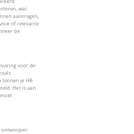
ficeerd
enteren, wat
unnen aanvragen,
isie of relevante
anneer de
rvaring voor de
zoals
e binnen je HR-
eld. Het is aan
 moet
ek ontworpen