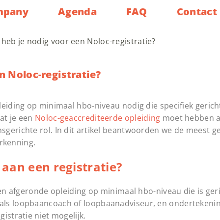
mpany
Agenda
FAQ
Contact
 heb je nodig voor een Noloc-registratie?
n Noloc-registratie?
eiding op minimaal hbo-niveau nodig die specifiek gericht
dat je een
Noloc-geaccrediteerde opleiding
moet hebben a
gerichte rol. In dit artikel beantwoorden we de meest g
erkenning.
t aan een registratie?
een afgeronde opleiding op minimaal hbo-niveau die is ger
als loopbaancoach of loopbaanadviseur, en ondertekeni
istratie niet mogelijk.