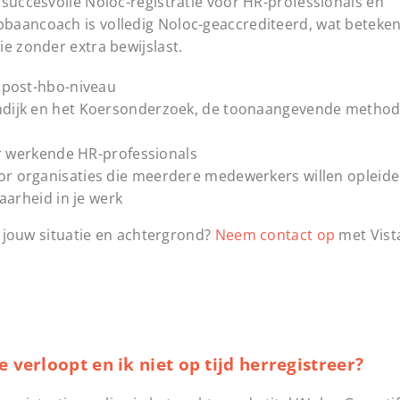
 succesvolle Noloc-registratie voor HR-professionals en
baancoach is volledig Noloc-geaccrediteerd, wat betekent
e zonder extra bewijslast.
 post-hbo-niveau
dijk en het Koersonderzoek, de toonaangevende methodi
or werkende HR-professionals
r organisaties die meerdere medewerkers willen opleid
aarheid in je werk
ij jouw situatie en achtergrond?
Neem contact op
met Vist
e verloopt en ik niet op tijd herregistreer?