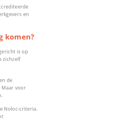
ccrediteerde
erkgevers en
ng komen?
ericht is op
 zichzelf
nen de
. Maar voor
n.
 Noloc-criteria.
ot