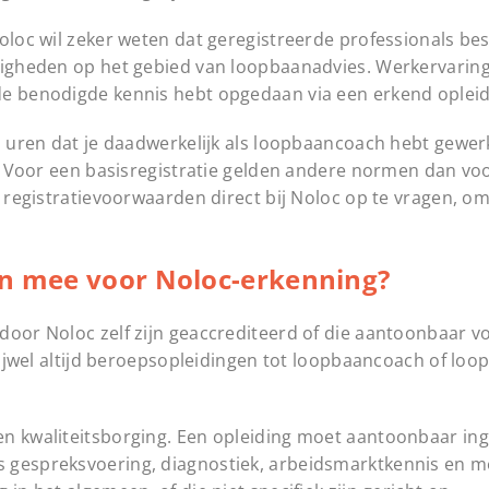
Noloc wil zeker weten dat geregistreerde professionals be
digheden op het gebied van loopbaanadvies. Werkervaring 
de benodigde kennis hebt opgedaan via een erkend opleidi
l uren dat je daadwerkelijk als loopbaancoach hebt gewerk
gt. Voor een basisregistratie gelden andere normen dan vo
e registratievoorwaarden direct bij Noloc op te vragen, o
en mee voor Noloc-erkenning?
door Noloc zelf zijn geaccrediteerd of die aantoonbaar v
vrijwel altijd beroepsopleidingen tot loopbaancoach of lo
en kwaliteitsborging. Een opleiding moet aantoonbaar in
s gespreksvoering, diagnostiek, arbeidsmarktkennis en 