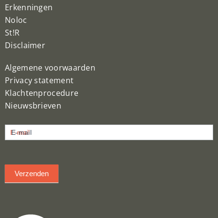
Erkenningen
Noloc
St!R
Disclaimer
Algemene voorwaarden
Privacy statement
Klachtenprocedure
Nieuwsbrieven
Nieuwsbrief
E-mail
inschrijven
Verzenden