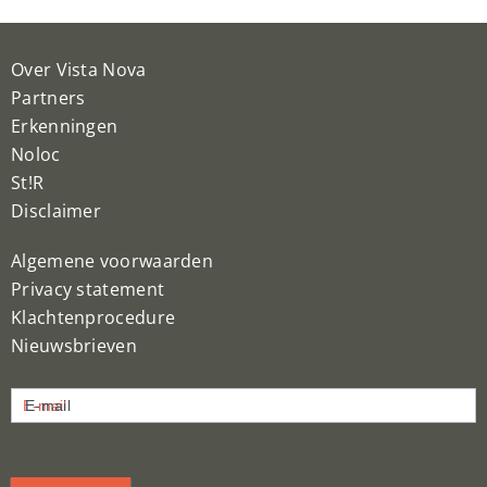
Over Vista Nova
Partners
Erkenningen
Noloc
St!R
Disclaimer
Algemene voorwaarden
Privacy statement
Klachtenprocedure
Nieuwsbrieven
Nieuwsbrief
E-mail
inschrijven