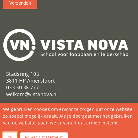
Verzenden
Stadsring 105
3811 HP Amersfoort
033 30 38 777
welkom@vistanova.nl
VistaNovaSchool
Vista Nova
We gebruiken cookies om ervoor te zorgen dat onze website
@VistaNovaSchool
zo soepel mogelijk draait. Als je doorgaat met het gebruiken
van de website, gaan we er vanuit dat ermee instemt.
College Vista Nova
vista_nova_school
ok
Privacy statement