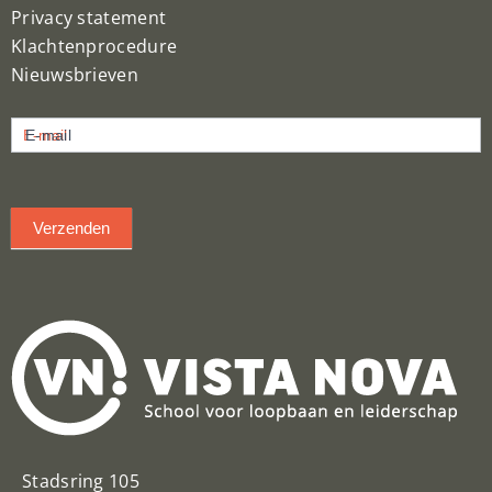
Privacy statement
Klachtenprocedure
Nieuwsbrieven
Nieuwsbrief
E-mail
inschrijven
Verzenden
Stadsring 105