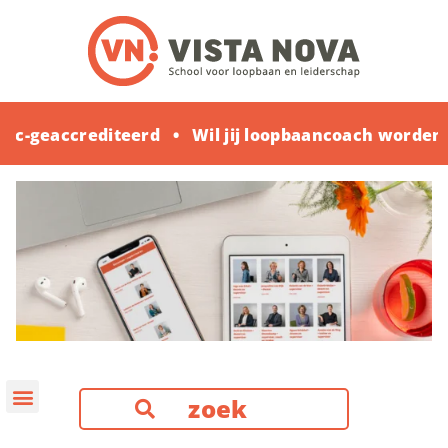
geaccrediteerd
Wil jij loopbaancoach worden? Ko